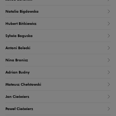
Natalia Bigdowska
Hubert Bińkiewicz
Sylwia Boguska
Antoni Bolecki
Nina Bronisz
Adrian Budny
Mateusz Chełstowski
Jan Ciećwierz
Paweł Ciećwierz