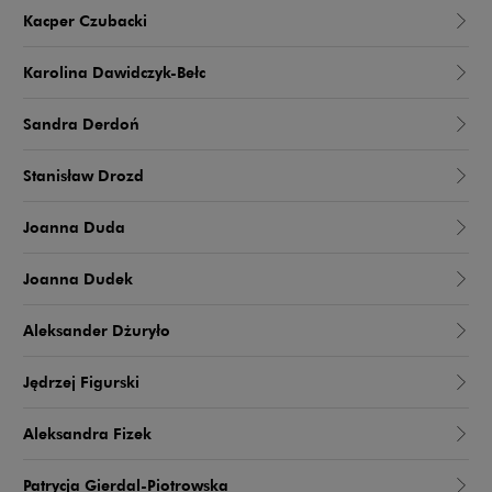
Kacper Czubacki
Karolina Dawidczyk-Bełc
Sandra Derdoń
Stanisław Drozd
Joanna Duda
Joanna Dudek
Aleksander Dżuryło
Jędrzej Figurski
Aleksandra Fizek
Patrycja Gierdal-Piotrowska