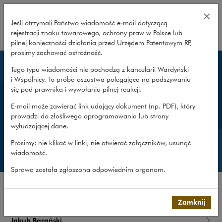
Prawnicy – Wardyński i Wspólnicy
×
Jeśli otrzymali Państwo wiadomość e‑mail dotyczącą
rejestracji znaku towarowego, ochrony praw w Polsce lub
rozwiń
pilnej konieczności działania przed Urzędem Patentowym RP,
prosimy zachować ostrożność.
Tego typu wiadomości nie pochodzą z kancelarii Wardyński
Prawnicy
i Wspólnicy. To próba oszustwa polegająca na podszywaniu
się pod prawnika i wywołaniu pilnej reakcji.
Obecnie w firmie jest 150 prawników prowadzących
E-mail może zawierać link udający dokument (np. PDF), który
obsługę klientów w języku polskim, angielskim,
prowadzi do złośliwego oprogramowania lub strony
francuskim, niemieckim, hiszpańskim, ukraińskim,
wyłudzającej dane.
rosyjskim, czeskim, włoskim i koreańskim.
Prosimy: nie klikać w linki, nie otwierać załączników, usunąć
wiadomość.
Sprawa została zgłoszona odpowiednim organom.
Jakub Baranowski
Zamknij
Jakub Barański