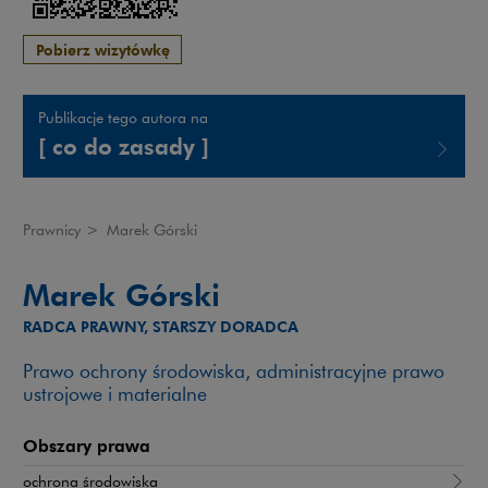
Pobierz wizytówkę
Publikacje tego autora na
[ co do zasady ]
Uwaga, link zostanie otwarty w nowym oknie
Prawnicy
>
Marek Górski
Marek Górski
RADCA PRAWNY, STARSZY DORADCA
Prawo ochrony środowiska, administracyjne prawo
ustrojowe i materialne
Obszary prawa
ochrona środowiska