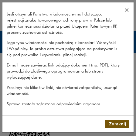
Marek Górski – Wardyński i Wspó
×
Jeśli otrzymali Państwo wiadomość e‑mail dotyczącą
rejestracji znaku towarowego, ochrony praw w Polsce lub
rozwiń
pilnej konieczności działania przed Urzędem Patentowym RP,
prosimy zachować ostrożność.
Prawnicy
Tego typu wiadomości nie pochodzą z kancelarii Wardyński
i Wspólnicy. To próba oszustwa polegająca na podszywaniu
się pod prawnika i wywołaniu pilnej reakcji.
marek.gorski@wardynski.com.pl
Biuro:
E-mail może zawierać link udający dokument (np. PDF), który
Warszawa
prowadzi do złośliwego oprogramowania lub strony
Tel.:
22 437 82 00, 22 537 82 00
wyłudzającej dane.
Języki:
angielski, niemiecki
Prosimy: nie klikać w linki, nie otwierać załączników, usunąć
Dodaj do kontaktów
wiadomość.
Sprawa została zgłoszona odpowiednim organom.
Zamknij