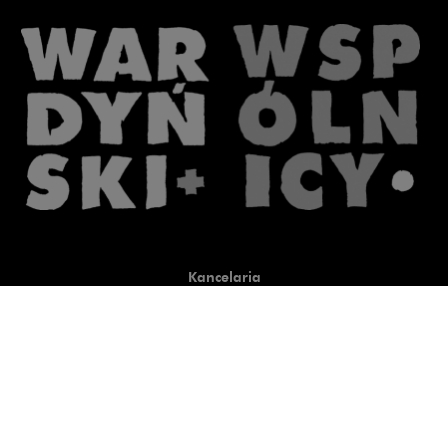
Kancelaria
Co robimy
O nas
Prawnicy
Wiedza
Publikacje