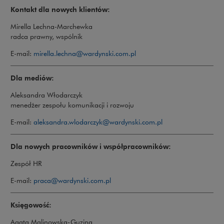
Kontakt dla nowych klientów:
Mirella Lechna-Marchewka
radca prawny, wspólnik
E-mail:
mirella.lechna@wardynski.com.pl
Dla mediów:
Aleksandra Włodarczyk
menedżer zespołu komunikacji i rozwoju
E-mail:
aleksandra.wlodarczyk@wardynski.com.pl
Dla nowych pracowników i współpracowników:
Zespół HR
Uwaga, link zostanie otwarty w now
E-mail:
praca@wardynski.com.pl
Księgowość:
Agata Malinowska-Guzina