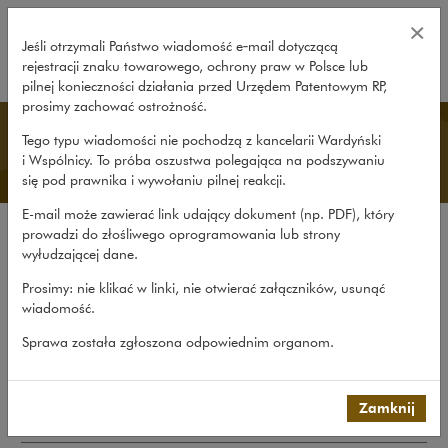
Kontakt – Wardyński i Wspólnicy
×
Jeśli otrzymali Państwo wiadomość e‑mail dotyczącą
rejestracji znaku towarowego, ochrony praw w Polsce lub
rozwiń
pilnej konieczności działania przed Urzędem Patentowym RP,
prosimy zachować ostrożność.
Kontakt
Tego typu wiadomości nie pochodzą z kancelarii Wardyński
i Wspólnicy. To próba oszustwa polegająca na podszywaniu
się pod prawnika i wywołaniu pilnej reakcji.
E-mail może zawierać link udający dokument (np. PDF), który
prowadzi do złośliwego oprogramowania lub strony
Siedziba główna
wyłudzającej dane.
Prosimy: nie klikać w linki, nie otwierać załączników, usunąć
Wardyński i Wspólnicy sp.k.
wiadomość.
Al. Ujazdowskie 10
00-478 Warszawa
Sprawa została zgłoszona odpowiednim organom.
Tel.: 22 437 82 00, 22 537 82 00
Faks: 22 437 82 01, 22 537 82 01
Zamknij
E-mail:
warsaw@wardynski.com.pl