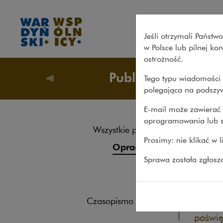
Na żądanie innego państwa –
Jeśli otrzymali Państ
w Polsce lub pilnej k
ostrożność.
Publikacje
Tego typu wiadomości 
Publikacj
polegająca na podszyw
E-mail może zawierać 
oprogramowania lub s
Na 
Wszystkie publikacje
Prosimy: nie klikać w 
spr
Opracowania
Sprawa została zgłos
w l
Roczniki
Książki
OPRACO
Czasopismo naukowe
Oddaje
poświę