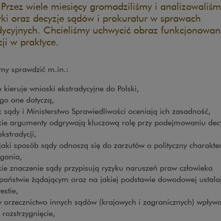
Przez wiele miesięcy gromadziliśmy i analizowaliśm
tyki oraz decyzje sądów i prokuratur w sprawach
dycyjnych. Chcieliśmy uchwycić obraz funkcjonowani
cji w praktyce.
my sprawdzić m.in.:
o kieruje wnioski ekstradycyjne do Polski,
go one dotyczą,
k sądy i Ministerstwo Sprawiedliwości oceniają ich zasadność,
kie argumenty odgrywają kluczową rolę przy podejmowaniu decy
ekstradycji,
jaki sposób sądy odnoszą się do zarzutów o polityczny charakte
igania,
kie znaczenie sądy przypisują ryzyku naruszeń praw człowieka
państwie żądającym oraz na jakiej podstawie dowodowej ustalaj
estie,
y orzecznictwo innych sądów (krajowych i zagranicznych) wpływ
 rozstrzygnięcie,