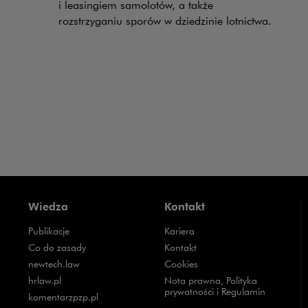
i leasingiem samolotów, a także
rozstrzyganiu sporów w dziedzinie lotnictwa.
Wiedza
Kontakt
Publikacje
Kariera
Uwaga, link zostanie otwarty w nowym oknie
Co do zasady
Kontakt
Uwaga, link zostanie otwarty w nowym oknie
newtech.law
Cookies
Uwaga, link zostanie otwarty w nowym oknie
hrlaw.pl
Nota prawna, Polityka
prywatności i Regulamin
Uwaga, link zostanie otwarty w nowym oknie
komentarzpzp.pl