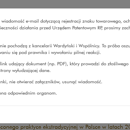
 sprawy ekstradycyjne w Pol
wo wiadomość e‑mail dotyczącą rejestracji znaku towarowego, oc
Co robimy
O nas
Nasze spraw
onieczności działania przed Urzędem Patentowym RP, prosimy za
nie pochodzą z kancelarii Wardyński i Wspólnicy. To próba osz
e
>
Opracowania
>
Na żądanie innego państwa – sprawy...
aniu się pod prawnika i wywołaniu pilnej reakcji.
link udający dokument (np. PDF), który prowadzi do złośliwego
trony wyłudzającej dane.
żądanie innego państwa –
linki, nie otwierać załączników, usunąć wiadomość.
awy ekstradycyjne w Polsce
zona odpowiednim organom.
atach 2022-2024
WANIA
15.10.2025
my do Państwa rąk pierwszą edycję raportu
conego praktyce ekstradycyjnej w Polsce w latach 