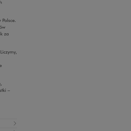
h
 Polsce.
rów
ek za
Liczymy,
e
,
tki –