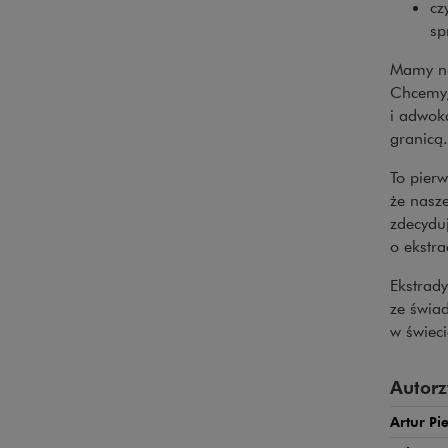
cz
sp
Mamy nad
Chcemy,
i adwok
granicą.
To pierw
że nasze
zdecyduj
o ekstra
Ekstrad
ze świad
w świeci
Autorz
Artur Pi