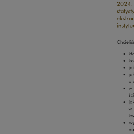
2024. 
statys
ekstra
instytu
Chcieliś
kt
ko
ja
ja
o 
w 
śc
ja
w 
kw
cz
na