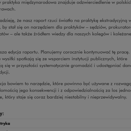
y praktyka międzynarodowa znajduje odzwierciedlenie w polskic
rawach.
zieję, że nasz raport rzuci światło na praktykę ekstradycyjną w
 by stał się on narzędziem dla praktyków – sędziów, prokurato
atów – ale także źródłem wiedzy dla naszych kolegów i koleżan
sza edycja raportu. Planujemy corocznie kontynuować tę pracę. 
 wysiłki spotkają się ze wsparciem instytucji publicznych, które
ą się w przyszłości systematycznie gromadzić i udostępniać dan
dycji.
ycja bowiem to narzędzie, które powinno być używane z rozwagą
omością jego konsekwencji i z odpowiedzialnością za los jednos
e, który staje się coraz bardziej niestabilny i nieprzewidywalny.
y:
etryka