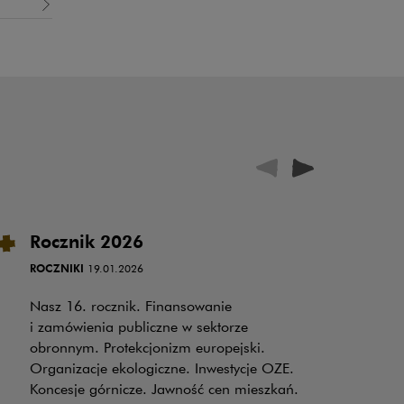
Rocznik 2026
W
i 
ROCZNIKI
19.01.2026
w
Nasz 16. rocznik. Finansowanie
OP
i zamówienia publiczne w sektorze
obronnym. Protekcjonizm europejski.
W 
Organizacje ekologiczne. Inwestycje OZE.
Po
Koncesje górnicze. Jawność cen mieszkań.
in