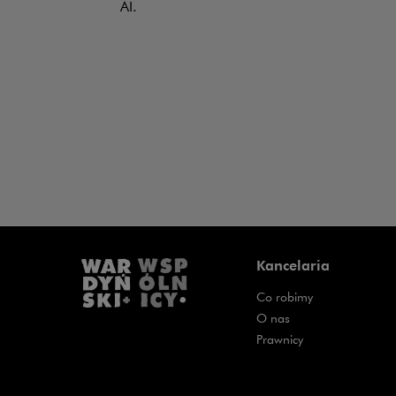
AI.
Kancelaria
Co robimy
O nas
Prawnicy