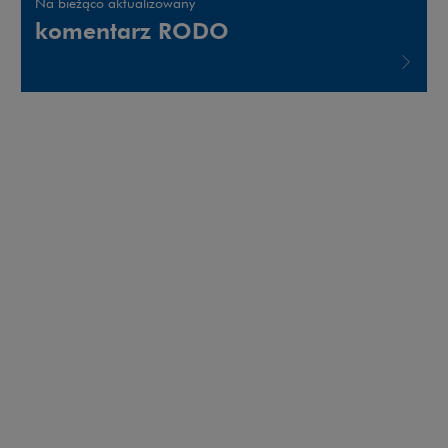
Na bieżąco aktualizowany
komentarz RODO
Uwaga, link zostanie otwarty w nowym oknie