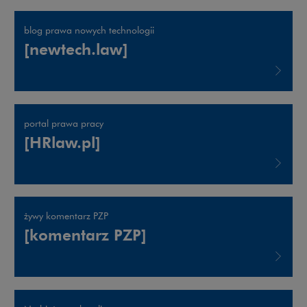
blog prawa nowych technologii
[newtech.law]
Uwaga, link zostanie otwarty w nowym oknie
portal prawa pracy
[HRlaw.pl]
Uwaga, link zostanie otwarty w nowym oknie
żywy komentarz PZP
[komentarz PZP]
Uwaga, link zostanie otwarty w nowym oknie