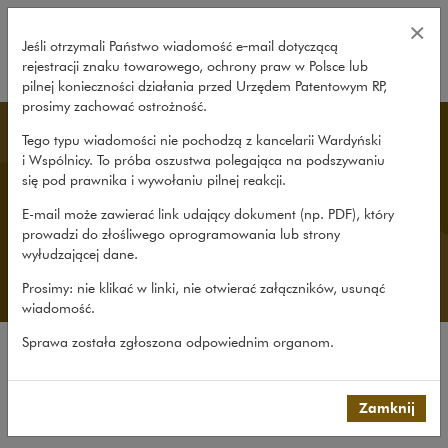
Wszystkie publikacje – Wardyński
×
Jeśli otrzymali Państwo wiadomość e‑mail dotyczącą
rejestracji znaku towarowego, ochrony praw w Polsce lub
rozwiń
pilnej konieczności działania przed Urzędem Patentowym RP,
prosimy zachować ostrożność.
Publikacje
Tego typu wiadomości nie pochodzą z kancelarii Wardyński
i Wspólnicy. To próba oszustwa polegająca na podszywaniu
się pod prawnika i wywołaniu pilnej reakcji.
Dzielimy się wiedzą i doświadczeniem za
E-mail może zawierać link udający dokument (np. PDF), który
pośrednictwem firmowego Rocznika, portali
prowadzi do złośliwego oprogramowania lub strony
Codozasady.pl i HRlaw.pl, bloga newtech.law,
wyłudzającej dane.
żywego komentarza do PZP i do RODO oraz
licznych publikacji i opracowań.
Prosimy: nie klikać w linki, nie otwierać załączników, usunąć
wiadomość.
Sprawa została zgłoszona odpowiednim organom.
Wszystkie publikacje
Opracowania
Zamknij
Roczniki