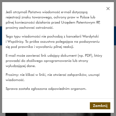
Artur Pietryka – Wardyński i Wspó
×
Jeśli otrzymali Państwo wiadomość e‑mail dotyczącą
rejestracji znaku towarowego, ochrony praw w Polsce lub
rozwiń
pilnej konieczności działania przed Urzędem Patentowym RP,
prosimy zachować ostrożność.
Prawnicy
Tego typu wiadomości nie pochodzą z kancelarii Wardyński
i Wspólnicy. To próba oszustwa polegająca na podszywaniu
się pod prawnika i wywołaniu pilnej reakcji.
E-mail może zawierać link udający dokument (np. PDF), który
prowadzi do złośliwego oprogramowania lub strony
wyłudzającej dane.
Prosimy: nie klikać w linki, nie otwierać załączników, usunąć
wiadomość.
Sprawa została zgłoszona odpowiednim organom.
Zamknij