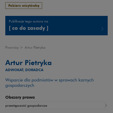
Pobierz wizytówkę
Publikacje tego autora na
[ co do zasady ]
Uwaga, link zostanie otwarty w nowym oknie
Prawnicy
>
Artur Pietryka
Artur Pietryka
ADWOKAT, DORADCA
Wsparcie dla podmiotów w sprawach karnych
gospodarczych
Obszary prawa
przestępczość gospodarcza