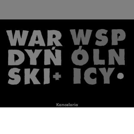
Kancelaria
Co robimy
O nas
Prawnicy