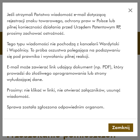
Przeszukanie pomieszczeń i zatrz
×
Jeśli otrzymali Państwo wiadomość e‑mail dotyczącą
rejestracji znaku towarowego, ochrony praw w Polsce lub
rozwiń
pilnej konieczności działania przed Urzędem Patentowym RP,
prosimy zachować ostrożność.
Publikacje
Tego typu wiadomości nie pochodzą z kancelarii Wardyński
i Wspólnicy. To próba oszustwa polegająca na podszywaniu
się pod prawnika i wywołaniu pilnej reakcji.
Wszystkie publikacje
E-mail może zawierać link udający dokument (np. PDF), który
Opracowania
prowadzi do złośliwego oprogramowania lub strony
wyłudzającej dane.
Roczniki
Prosimy: nie klikać w linki, nie otwierać załączników, usunąć
Książki
wiadomość.
Czasopismo naukowe
Sprawa została zgłoszona odpowiednim organom.
Publikacje
>
Opracowania
>
Przeszukanie pomieszczeń i...
Zamknij
Przeszukanie pomieszczeń