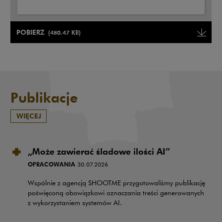
Uwaga, link zostanie otwarty w nowym oknie
POBIERZ
(480.47 KB)
Uwaga, link zostanie otwarty w
Publikacje
WIĘCEJ
„Może zawierać śladowe ilości AI”
OPRACOWANIA
30.07.2026
Wspólnie z agencją SHOOTME przygotowaliśmy publikację
poświęconą obowiązkowi oznaczania treści generowanych
z wykorzystaniem systemów AI.