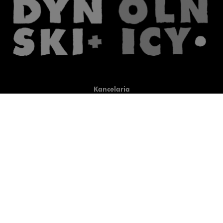
Kancelaria
Co robimy
O nas
Prawnicy
Wiedza
Publikacje
Uwaga, link zostanie otwart
Co do zasady
Uwaga, link zostanie otwarty
newtech.law
Uwaga, link zostanie otwarty w
hrlaw.pl
Uwaga, link zostanie otwar
komentarzpzp.pl