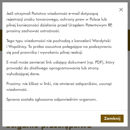
Ściganie przestępstwa zgwałcenia
×
Jeśli otrzymali Państwo wiadomość e‑mail dotyczącą
rejestracji znaku towarowego, ochrony praw w Polsce lub
rozwiń
pilnej konieczności działania przed Urzędem Patentowym RP,
prosimy zachować ostrożność.
Publikacje
Tego typu wiadomości nie pochodzą z kancelarii Wardyński
i Wspólnicy. To próba oszustwa polegająca na podszywaniu
się pod prawnika i wywołaniu pilnej reakcji.
Wszystkie publikacje
E-mail może zawierać link udający dokument (np. PDF), który
Opracowania
prowadzi do złośliwego oprogramowania lub strony
wyłudzającej dane.
Roczniki
Prosimy: nie klikać w linki, nie otwierać załączników, usunąć
Książki
wiadomość.
Czasopismo naukowe
Sprawa została zgłoszona odpowiednim organom.
Publikacje
>
Książki
>
Ściganie przestępstwa zgwałcenia....
Zamknij
Ściganie przestępstwa