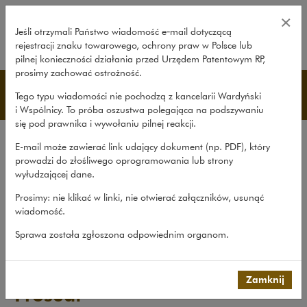
Brose Sitech przejmuje grupę Pro
×
Jeśli otrzymali Państwo wiadomość e‑mail dotyczącą
rejestracji znaku towarowego, ochrony praw w Polsce lub
rozwiń
pilnej konieczności działania przed Urzędem Patentowym RP,
prosimy zachować ostrożność.
Transakcje
Tego typu wiadomości nie pochodzą z kancelarii Wardyński
i Wspólnicy. To próba oszustwa polegająca na podszywaniu
się pod prawnika i wywołaniu pilnej reakcji.
Transakcje
E-mail może zawierać link udający dokument (np. PDF), który
Procesy
prowadzi do złośliwego oprogramowania lub strony
wyłudzającej dane.
Doradztwo
Prosimy: nie klikać w linki, nie otwierać załączników, usunąć
Pro bono
wiadomość.
Nasze sprawy
>
Transakcje
>
Brose Sitech przejmuje grupę...
Sprawa została zgłoszona odpowiednim organom.
Brose Sitech przejmuje grupę
Zamknij
Proseat