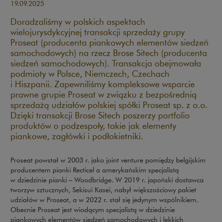
19.09.2025
Doradzaliśmy w polskich aspektach
wielojurysdykcyjnej transakcji sprzedaży grupy
Proseat (producenta piankowych elementów siedzeń
samochodowych) na rzecz Brose Sitech (producenta
siedzeń samochodowych). Transakcja obejmowała
podmioty w Polsce, Niemczech, Czechach
i Hiszpanii. Zapewniliśmy kompleksowe wsparcie
prawne grupie Proseat w związku z bezpośrednią
sprzedażą udziałów polskiej spółki Proseat sp. z o.o.
Dzięki transakcji Brose Sitech poszerzy portfolio
produktów o podzespoły, takie jak elementy
piankowe, zagłówki i podłokietniki.
Proseat powstał w 2003 r. jako joint venture pomiędzy belgijskim
producentem pianki Recticel a amerykańskim specjalistą
w dziedzinie pianki – Woodbridge. W 2019 r. japoński dostawca
tworzyw sztucznych, Sekisui Kasei, nabył większościowy pakiet
udziałów w Proseat, a w 2022 r. stał się jedynym wspólnikiem.
Obecnie Proseat jest wiodącym specjalistą w dziedzinie
piankowych elementów siedzeń samochodowych i lekkich