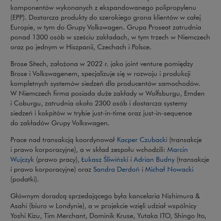
komponentów wykonanych z ekspandowanego polipropylenu
(EPP). Dostarcza produkty do szerokiego grona klientów w całej
Europie, w tym do Grupy Volkswagen. Grupa Proseat zatrudnia
ponad 1300 osób w sześciu zakładach, w tym trzech w Niemczech
oraz po jednym w Hiszpanii, Czechach i Polsce.
Brose Sitech, założona w 2022 r. jako joint venture pomiędzy
Brose i Volkswagenem, specjalizuje się w rozwoju i produkcji
kompletnych systemów siedzeń dla producentów samochodów.
W Niemczech firma posiada duże zakłady w Wolfsburgu, Emden
i Coburgu, zatrudnia około 2300 osób i dostarcza systemy
siedzeń i kokpitów w trybie just-in-time oraz just-in-sequence
do zakładów Grupy Volkswagen.
Prace nad transakcją koordynował
Kacper Czubacki
(transakcje
i prawo korporacyjne), a w skład zespołu wchodzili:
Marcin
Wujczyk
(prawo pracy),
Łukasz Śliwiński
i
Adrian Budny
(transakcje
i prawo korporacyjne) oraz
Sandra Derdoń
i
Michał Nowacki
(podatki).
Głównym doradcą sprzedającego była kancelaria Nishimura &
Asahi (biuro w Londynie), a w projekcie wzięli udział wspólnicy
Yoshi Kizu, Tim Merchant, Dominik Kruse, Yutaka ITO, Shingo Ito,