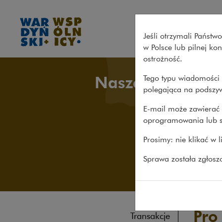
Pro bono – Wardyński i Wspó
Jeśli otrzymali Państ
w Polsce lub pilnej k
ostrożność.
Nasze sprawy
Tego typu wiadomości 
polegająca na podszyw
E-mail może zawierać 
oprogramowania lub s
Prosimy: nie klikać w 
Sprawa została zgłos
Pro
Transakcje