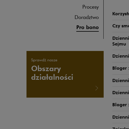
Procesy
Korzyst
Doradztwo
Czy smo
Pro bono
Dzienn
Sejmu
Dzienn
Sprawdź nasze
Obszary
Bloger
działalności
Dzienni
Dzienn
Bloger 
Dzienn