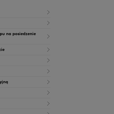
pu na posiedzenie
zie
yjną