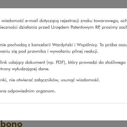
lnicy
wo wiadomość e‑mail dotyczącą rejestracji znaku towarowego, oc
Co robimy
O nas
Nasze spraw
onieczności działania przed Urzędem Patentowym RP, prosimy za
nie pochodzą z kancelarii Wardyński i Wspólnicy. To próba osz
aniu się pod prawnika i wywołaniu pilnej reakcji.
link udający dokument (np. PDF), który prowadzi do złośliwego
trony wyłudzającej dane.
linki, nie otwierać załączników, usunąć wiadomość.
zona odpowiednim organom.
 bono