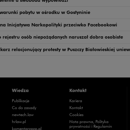
awienie a swoboda wypowiedzi
 warunki pobytu w ośrodku w Gostyninie
na Inicjatywa Narkopolityki przeciwko Facebookowi
 rejestru osób niepożądanych naruszał dobra osobiste
karz relacjonujący protesty w Puszczy Białowieskiej unie
Wiedza
Kontakt
Publikacje
Kariera
Uwaga, link zostanie otwarty w nowym oknie
Co do zasady
Kontakt
Uwaga, link zostanie otwarty w nowym oknie
newtech.law
Cookies
Uwaga, link zostanie otwarty w nowym oknie
hrlaw.pl
Nota prawna, Polityka
prywatności i Regulamin
Uwaga, link zostanie otwarty w nowym oknie
komentarzpzp.pl