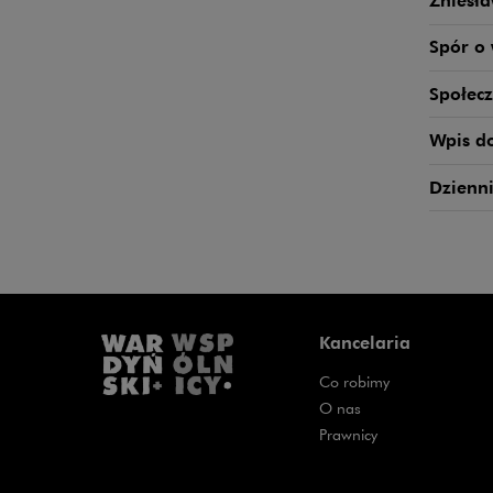
Zniesł
Spór o
Społecz
Wpis do
Dzienni
Kancelaria
Co robimy
O nas
Prawnicy