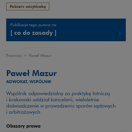
Pobierz wizytówkę
Publikacje tego autora na
[ co do zasady ]
Uwaga, link zostanie otwarty w nowym oknie
Prawnicy
>
Paweł Mazur
Paweł Mazur
ADWOKAT, WSPÓLNIK
Wspólnik odpowiedzialny za praktykę lotniczą
i krakowski oddział kancelarii, wieloletnie
doświadczenie w prowadzeniu sporów sądowych
i arbitrażowych
Obszary prawa