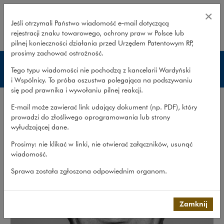
Paweł Mazur – Wardyński i Wspól
×
Jeśli otrzymali Państwo wiadomość e‑mail dotyczącą
rejestracji znaku towarowego, ochrony praw w Polsce lub
rozwiń
pilnej konieczności działania przed Urzędem Patentowym RP,
prosimy zachować ostrożność.
Prawnicy
Tego typu wiadomości nie pochodzą z kancelarii Wardyński
i Wspólnicy. To próba oszustwa polegająca na podszywaniu
się pod prawnika i wywołaniu pilnej reakcji.
E-mail może zawierać link udający dokument (np. PDF), który
prowadzi do złośliwego oprogramowania lub strony
wyłudzającej dane.
Prosimy: nie klikać w linki, nie otwierać załączników, usunąć
wiadomość.
Sprawa została zgłoszona odpowiednim organom.
Zamknij