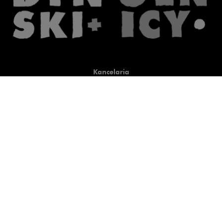
Kancelaria
Co robimy
O nas
Prawnicy
Wiedza
Publikacje
Uwaga, link zostanie otwart
Co do zasady
Uwaga, link zostanie otwarty
newtech.law
Uwaga, link zostanie otwarty w
hrlaw.pl
Uwaga, link zostanie otwar
komentarzpzp.pl
Uwaga, link zostanie otwa
komentarzRODO.pl