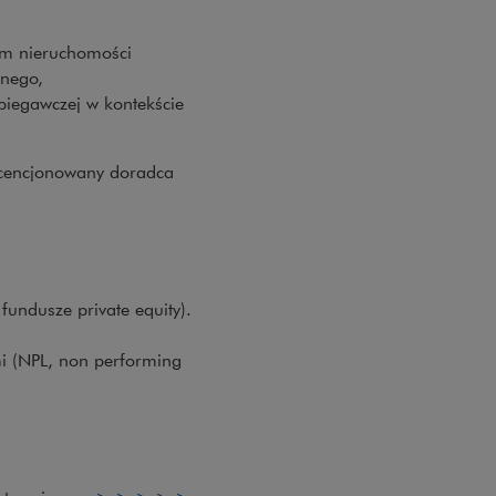
lem nieruchomości
znego,
biegawczej w kontekście
licencjonowany doradca
fundusze private equity).
mi (NPL, non performing