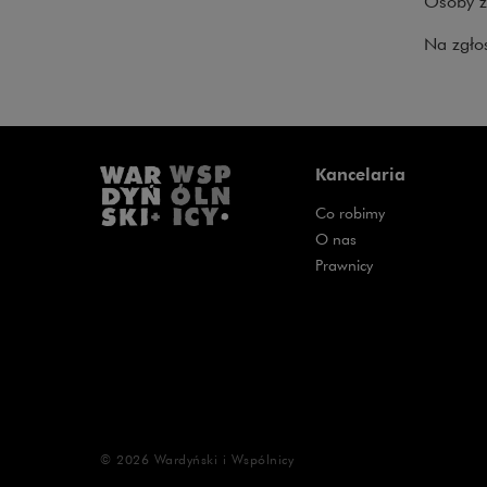
Osoby z
Na zgło
Kancelaria
Co robimy
O nas
Prawnicy
© 2026
Wardyński i Wspólnicy