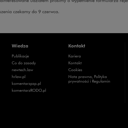
ainteresowane udziałem prosimy o wypełnienie formularza reje
szenia czekamy do 9 czerwca.
Wiedza
Kontakt
Publikacje
Kariera
Uwaga, link zostanie otwarty w nowym oknie
Co do zasady
Kontakt
Uwaga, link zostanie otwarty w nowym oknie
newtech.law
Cookies
Uwaga, link zostanie otwarty w nowym oknie
hrlaw.pl
Nota prawna, Polityka
prywatności i Regulamin
Uwaga, link zostanie otwarty w nowym oknie
komentarzpzp.pl
Uwaga, link zostanie otwarty w nowym oknie
komentarzRODO.pl