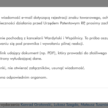
acyjne – Wardyński i Wspólni
wo wiadomość e‑mail dotyczącą rejestracji znaku towarowego, oc
Co robimy
O nas
Nasze spraw
onieczności działania przed Urzędem Patentowym RP, prosimy za
nie pochodzą z kancelarii Wardyński i Wspólnicy. To próba osz
Co nowego
>
XIII Seminarium Restrukturyzacyjne
aniu się pod prawnika i wywołaniu pilnej reakcji.
link udający dokument (np. PDF), który prowadzi do złośliwego
trony wyłudzającej dane.
I Seminarium Restrukturyzacyj
linki, nie otwierać załączników, usunąć wiadomość.
26
zona odpowiednim organom.
rwca 2026 r. zapraszamy na XIII edycję Seminarium
nie odbędzie się w warszawskiej siedzibie kancelari
lnicy.
Uwaga, link zostanie otwarty w 
Uwaga, link zost
 wydarzenia
Konrad Grotowski
,
Lukasz Szegda
,
Mateusz Tusznio