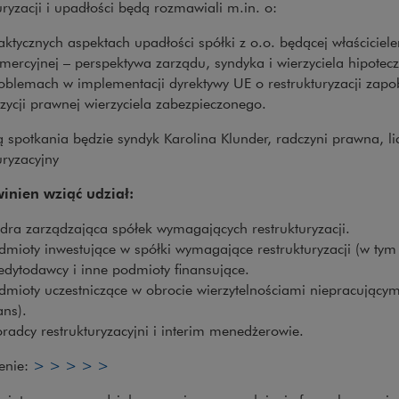
uryzacji i upadłości będą rozmawiali m.in. o:
aktycznych aspektach upadłości spółki z o.o. będącej właścicie
mercyjnej – perspektywa zarządu, syndyka i wierzyciela hipotec
oblemach w implementacji dyrektywy UE o restrukturyzacji zapo
zycji prawnej wierzyciela zabezpieczonego.
ą spotkania będzie syndyk Karolina Klunder, radczyni prawna, 
uryzacyjny
inien wziąć udział:
dra zarządzająca spółek wymagających restrukturyzacji.
dmioty inwestujące w spółki wymagające restrukturyzacji (w tym 
edytodawcy i inne podmioty finansujące.
dmioty uczestniczące w obrocie wierzytelnościami niepracujący
ans).
radcy restrukturyzacyjni i interim menedżerowie.
Uwaga, link zostanie otwarty w nowym oknie
enie:
> > > > >