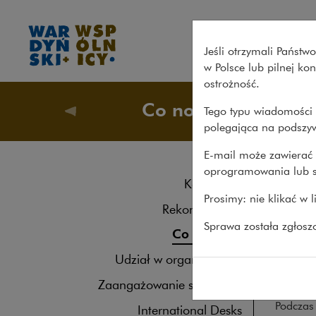
XIII Seminarium Restrukturyz
Jeśli otrzymali Państ
w Polsce lub pilnej k
ostrożność.
Co nowego
Tego typu wiadomości 
O nas
>
polegająca na podszyw
E-mail może zawierać 
oprogramowania lub s
XII
Kancelaria
Prosimy: nie klikać w 
12.05.20
Rekomendacje
Sprawa została zgłos
11 cze
Co nowego
Spotka
Udział w organizacjach
i Wspó
Zaangażowanie społeczne
Podczas
International Desks