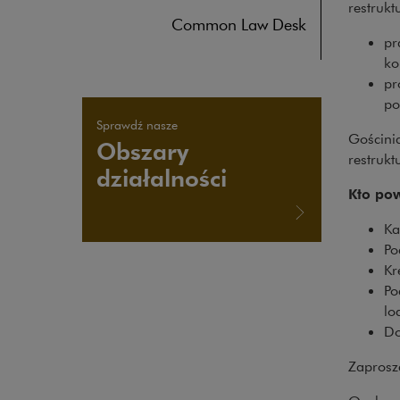
restrukt
Common Law Desk
pr
ko
pr
po
Sprawdź nasze
Gościni
Obszary
restrukt
działalności
Kto pow
Ka
Po
Kr
Po
lo
Do
Zaprosz