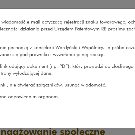
Wardyński i Wspólnicy
wo wiadomość e‑mail dotyczącą rejestracji znaku towarowego, oc
Co robimy
O nas
Nasze spraw
onieczności działania przed Urzędem Patentowym RP, prosimy za
nie pochodzą z kancelarii Wardyński i Wspólnicy. To próba osz
aniu się pod prawnika i wywołaniu pilnej reakcji.
link udający dokument (np. PDF), który prowadzi do złośliwego
trony wyłudzającej dane.
linki, nie otwierać załączników, usunąć wiadomość.
zona odpowiednim organom.
ngażowanie społeczne