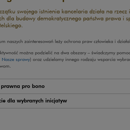
zątku swojego istnienia kancelaria działa na rzecz ins
h dla budowy demokratycznego państwa prawa i s
elskiego.
um naszych zainteresowań leży ochrona praw człowieka i działa
ktywność można podzielić na dwa obszary – świadczymy pomo
:
Nasze sprawy
) oraz udzielamy innego rodzaju wsparcia wybra
tywom.
 prawna pro bono
ie dla wybranych inicjatyw