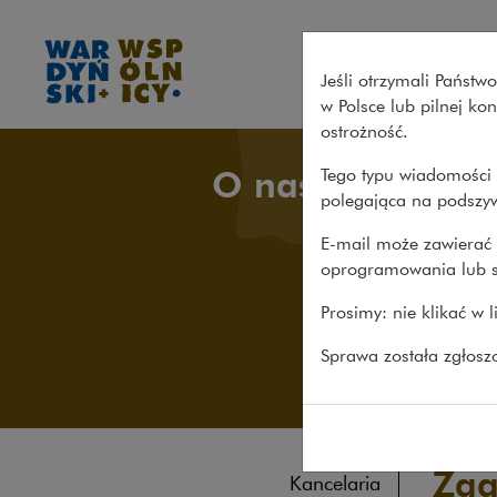
Zaangażowanie społeczne – 
Jeśli otrzymali Państ
w Polsce lub pilnej k
ostrożność.
O nas
Tego typu wiadomości 
polegająca na podszyw
E-mail może zawierać 
oprogramowania lub s
Prosimy: nie klikać w 
Sprawa została zgłos
Zaa
Kancelaria