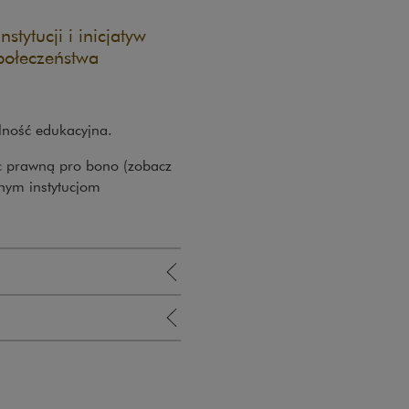
tytucji i inicjatyw
połeczeństwa
lność edukacyjna.
c prawną pro bono (zobacz
nym instytucjom