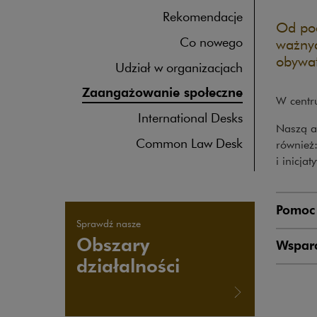
Rekomendacje
Od poc
Co nowego
ważnyc
obywat
Udział w organizacjach
Zaangażowanie społeczne
W centr
International Desks
Naszą a
Common Law Desk
również
i inicja
Pomoc
Sprawdź nasze
Obszary
Wsparc
działalności