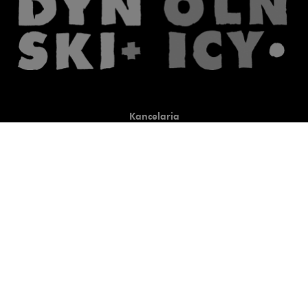
Kancelaria
Co robimy
O nas
Prawnicy
Wiedza
Publikacje
Uwaga, link zostanie otwart
Co do zasady
Uwaga, link zostanie otwarty
newtech.law
Uwaga, link zostanie otwarty w
hrlaw.pl
Uwaga, link zostanie otwar
komentarzpzp.pl
Uwaga, link zostanie otwa
komentarzRODO.pl