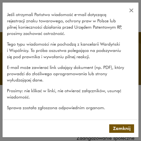
Udział w organizacjach – Wardyńs
×
Jeśli otrzymali Państwo wiadomość e‑mail dotyczącą
rejestracji znaku towarowego, ochrony praw w Polsce lub
rozwiń
pilnej konieczności działania przed Urzędem Patentowym RP,
prosimy zachować ostrożność.
O nas
Tego typu wiadomości nie pochodzą z kancelarii Wardyński
i Wspólnicy. To próba oszustwa polegająca na podszywaniu
się pod prawnika i wywołaniu pilnej reakcji.
E-mail może zawierać link udający dokument (np. PDF), który
prowadzi do złośliwego oprogramowania lub strony
wyłudzającej dane.
Prosimy: nie klikać w linki, nie otwierać załączników, usunąć
wiadomość.
Kancelaria
Sprawa została zgłoszona odpowiednim organom.
Rekomendacje
Co nowego
Udział w organizacjach
Zamknij
Zaangażowanie społeczne