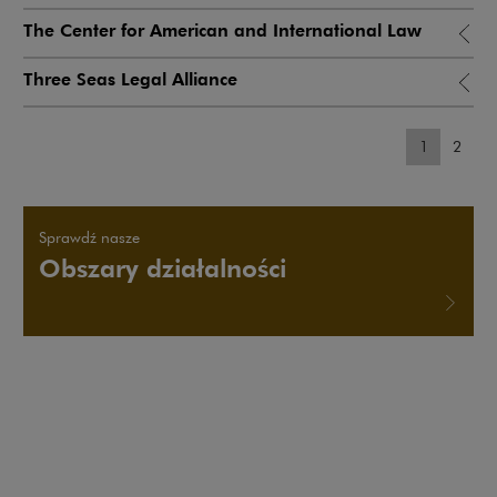
The Center for American and International Law
Three Seas Legal Alliance
pagination
pagina
1
2
Sprawdź nasze
Obszary działalności