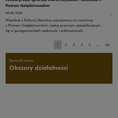
Piotrem Golędzinowskim
05.06.2026
Wspólnie z Kulturą Liberalną zapraszamy na rozmowę
z Piotrem Golędzinowskim, radcą prawnym specjalizującym
się w postępowaniach sądowych i arbitrażowych.
pagination_page:
pagination_page:
pagination_page:
pagination_page:
pagination_page:
paginat
1
2
3
4
5
...
66
Sprawdź nasze
Obszary działalności