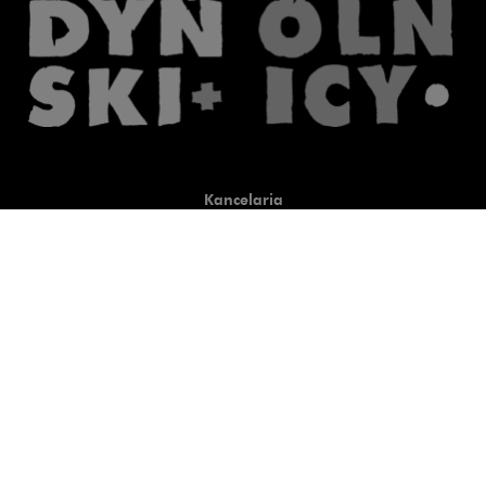
Kancelaria
Co robimy
O nas
Prawnicy
Wiedza
Publikacje
Uwaga, link zostanie otwart
Co do zasady
Uwaga, link zostanie otwarty
newtech.law
Uwaga, link zostanie otwarty w
hrlaw.pl
Uwaga, link zostanie otwar
komentarzpzp.pl