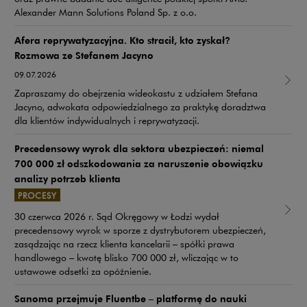
Alexander Mann Solutions Poland Sp. z o.o.
Afera reprywatyzacyjna. Kto stracił, kto zyskał?
Rozmowa ze Stefanem Jacyno
09.07.2026
Zapraszamy do obejrzenia wideokastu z udziałem Stefana
Jacyno, adwokata odpowiedzialnego za praktykę doradztwa
dla klientów indywidualnych i reprywatyzacji.
Precedensowy wyrok dla sektora ubezpieczeń: niemal
700 000 zł odszkodowania za naruszenie obowiązku
analizy potrzeb klienta
PROCESY
Uwaga, link zostanie otwarty w nowym oknie
30 czerwca 2026 r. Sąd Okręgowy w Łodzi wydał
precedensowy wyrok w sporze z dystrybutorem ubezpieczeń,
zasądzając na rzecz klienta kancelarii – spółki prawa
handlowego – kwotę blisko 700 000 zł, wliczając w to
ustawowe odsetki za opóźnienie.
Sanoma przejmuje Fluentbe – platformę do nauki