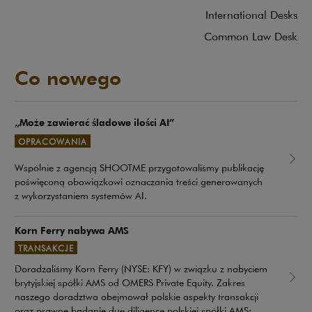
International Desks
Common Law Desk
Co nowego
„Może zawierać śladowe ilości AI”
OPRACOWANIA
Uwaga, link zostanie otwarty w nowym oknie
Wspólnie z agencją SHOOTME przygotowaliśmy publikację
poświęconą obowiązkowi oznaczania treści generowanych
z wykorzystaniem systemów AI.
Korn Ferry nabywa AMS
TRANSAKCJE
Doradzaliśmy Korn Ferry (NYSE: KFY) w związku z nabyciem
brytyjskiej spółki AMS od OMERS Private Equity. Zakres
Uwaga, link zostanie otwarty w nowym oknie
naszego doradztwa obejmował polskie aspekty transakcji
oraz prawne badanie due diligence polskiej spółki AMS: