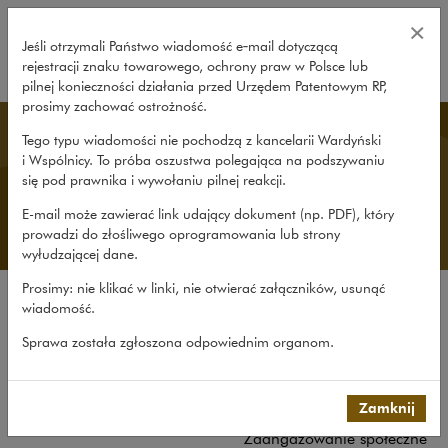
Co nowego – Wardyński i Wspóln
×
Jeśli otrzymali Państwo wiadomość e‑mail dotyczącą
rejestracji znaku towarowego, ochrony praw w Polsce lub
rozwiń
pilnej konieczności działania przed Urzędem Patentowym RP,
prosimy zachować ostrożność.
O nas
Tego typu wiadomości nie pochodzą z kancelarii Wardyński
i Wspólnicy. To próba oszustwa polegająca na podszywaniu
się pod prawnika i wywołaniu pilnej reakcji.
E-mail może zawierać link udający dokument (np. PDF), który
prowadzi do złośliwego oprogramowania lub strony
wyłudzającej dane.
Prosimy: nie klikać w linki, nie otwierać załączników, usunąć
wiadomość.
Kancelaria
Sprawa została zgłoszona odpowiednim organom.
Rekomendacje
Co nowego
Udział w organizacjach
Zamknij
Zaangażowanie społeczne