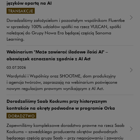
języków opartą na AI
TRANSAKCJE
Uwaga, link zostanie otwarty w nowym oknie
Doradzaliśmy założycielom i pozostałym wspólnikom Fluentbe
w sprzedaży 100% udziałów spółki na rzecz VULCAN, spółki
należącej do Grupy Nowa Era będącej częścią Sanoma
Learning.
Webinarium "Może zawierać śladowe ilości AI" –
obowiązek oznaczania zgodnie z AI Act
03.07.2026
Wardyński i Wspólnicy oraz SHOOTME, dom produkcyjny
i agencja twórców, zapraszają na webinarium poświęcone
nowym regulacjom prawnym wynikającym z AI Act.
Doradzaliśmy Saab Kockums przy historycznym
kontrakcie na okręty podwodne w programie Orka
DORADZTWO
Zapewniliśmy kompleksowe doradztwo prawne na rzecz Saab
Uwaga, link zostanie otwarty w nowym oknie
Kockums – szwedzkiego producenta okrętów podwodnych
będącego częścią grupy Saab – przy negocjowaniu i zawarciu