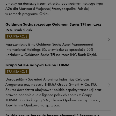
umowy na dostawę trzech okrętów podwodnych nowego typu
A26 dla Marynarki Wojennej Rzeczypospolitej Polskiej
w ramach programu Orka.
Goldman Sachs sprzedaje Goldman Sachs TFI na rzecz
ING Bank Śląski
TRANSAKCJE
Uwaga, link zostanie otwarty w nowym oknie
Reprezentowaliśmy Goldman Sachs Asset Management
International Holdings B.V. w związku ze sprzedażą 55%
udziałów w Goldman Sachs TFI na rzecz ING Bank Śląski.
Grupa SAICA nabywa Grupę THIMM
TRANSAKCJE
Doradzaliśmy Sociedad Anonima Industrias Celulosa
Aragonesa przy nabyciu THIMM Group GmbH + Co. KG.
Uwaga, link zostanie otwarty w nowym oknie
Zakres doradztwa obejmował polskie aspekty transakcji oraz
prawne badanie due diligence polskich spółek z Grupy
THIMM: Top Packaging S.A., Thimm Opakowania sp. z o.o.,
Top-Thimm Opakowania sp. z o.o.
Polskie prawo ignoruje interes obywateli? Rozmowa z