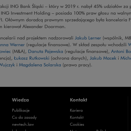
akcji ING Bank Śląski – który w 2019 r. nabył 45% udziałów za 
j ING Investment Holding – posiada 100% praw głosu na wal
FI. Głównym doradcą prawnym sprzedającego była kancelaria Fres
m kierował Alexander Doorman.
ancelarii nad projektem nadzorowali
Jakub Lerner
(wspólnik, M&
anna Werner
(regulacje finansowe). W skład zespołu wchodzili
W
owiec
(M&A),
Danuta Pajewska
(regulacje finansowe),
Antoni Bo
encja),
Łukasz Rutkowski
(ochrona danych),
Jakub Macek
i
Mich
Wujczyk
i
Magdalena Solarska
(prawo pracy).
Wiedza
Kontakt
Publikacje
Kariera
Uwaga, link zostanie otwarty w nowym oknie
Co do zasady
Kontakt
Uwaga, link zostanie otwarty w nowym oknie
newtech.law
Cookies
Uwaga, link zostanie otwarty w nowym oknie