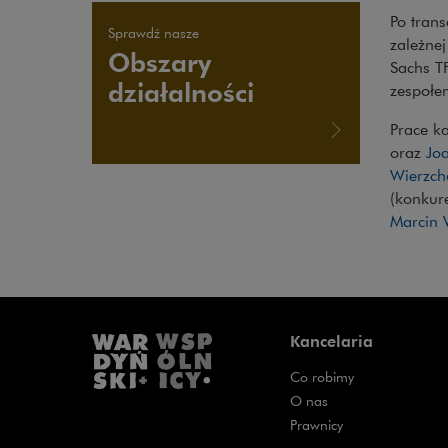
Po trans
Sprawdź nasze
zależne
Obszary
Sachs T
działalności
zespołe
Prace k
oraz
Jo
Wierzch
(konkur
Marcin 
Kancelaria
Co robimy
O nas
Prawnicy