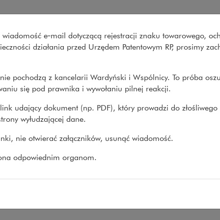
dman Sachs TFI na rzecz ING
wo wiadomość e‑mail dotyczącą rejestracji znaku towarowego, oc
Co robimy
O nas
Nasze spraw
onieczności działania przed Urzędem Patentowym RP, prosimy za
nie pochodzą z kancelarii Wardyński i Wspólnicy. To próba osz
prawy
>
Transakcje
>
Goldman Sachs sprzedaje Goldman...
aniu się pod prawnika i wywołaniu pilnej reakcji.
link udający dokument (np. PDF), który prowadzi do złośliwego
trony wyłudzającej dane.
dman Sachs sprzedaje Goldma
linki, nie otwierać załączników, usunąć wiadomość.
 Bank Śląski
zona odpowiednim organom.
26
entowaliśmy Goldman Sachs Asset Management Inte
 związku ze sprzedażą 55% udziałów w Goldman Sac
ląski.