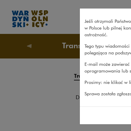
Goldman Sachs sprzedaje Gol
Jeśli otrzymali Państ
w Polsce lub pilnej k
ostrożność.
Transakcje
Tego typu wiadomości 
Nasze s
polegająca na podszyw
E-mail może zawierać 
oprogramowania lub s
Gol
Transakcje
Prosimy: nie klikać w 
ING
Procesy
Sprawa została zgłos
15.06.20
Doradztwo
Reprez
Pro bono
B.V. w
Bank Ś