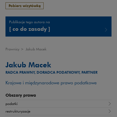
Pobierz wizytówkę
Publikacje tego autora na
[ co do zasady ]
Uwaga, link zostanie otwarty w nowym oknie
Prawnicy
>
Jakub Macek
Jakub Macek
RADCA PRAWNY, DORADCA PODATKOWY, PARTNER
Krajowe i międzynarodowe prawo podatkowe
Obszary prawa
podatki
restrukturyzacje