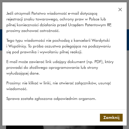
Jakub Macek – Wardyński i Wspól
×
Jeśli otrzymali Państwo wiadomość e‑mail dotyczącą
rejestracji znaku towarowego, ochrony praw w Polsce lub
rozwiń
pilnej konieczności działania przed Urzędem Patentowym RP,
prosimy zachować ostrożność.
Prawnicy
Tego typu wiadomości nie pochodzą z kancelarii Wardyński
i Wspólnicy. To próba oszustwa polegająca na podszywaniu
się pod prawnika i wywołaniu pilnej reakcji.
E-mail może zawierać link udający dokument (np. PDF), który
prowadzi do złośliwego oprogramowania lub strony
wyłudzającej dane.
Prosimy: nie klikać w linki, nie otwierać załączników, usunąć
wiadomość.
Sprawa została zgłoszona odpowiednim organom.
Zamknij