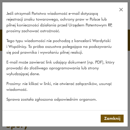
Spory – Wardyński i Wspólnicy
×
Jeśli otrzymali Państwo wiadomość e‑mail dotyczącą
rejestracji znaku towarowego, ochrony praw w Polsce lub
rozwiń
pilnej konieczności działania przed Urzędem Patentowym RP,
prosimy zachować ostrożność.
Publikacje
Tego typu wiadomości nie pochodzą z kancelarii Wardyński
i Wspólnicy. To próba oszustwa polegająca na podszywaniu
się pod prawnika i wywołaniu pilnej reakcji.
Wszystkie publikacje
E-mail może zawierać link udający dokument (np. PDF), który
Opracowania
prowadzi do złośliwego oprogramowania lub strony
wyłudzającej dane.
Roczniki
Prosimy: nie klikać w linki, nie otwierać załączników, usunąć
Książki
wiadomość.
Czasopismo naukowe
Sprawa została zgłoszona odpowiednim organom.
Publikacje
>
Książki
>
Spory
Zamknij
Spory