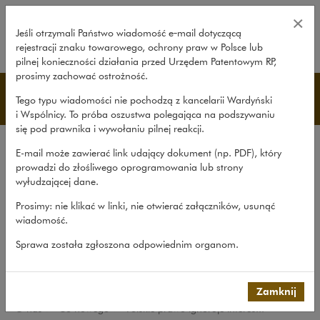
Polskie prawo ignoruje interes 
×
Jeśli otrzymali Państwo wiadomość e‑mail dotyczącą
rejestracji znaku towarowego, ochrony praw w Polsce lub
rozwiń
pilnej konieczności działania przed Urzędem Patentowym RP,
prosimy zachować ostrożność.
Co nowego
Tego typu wiadomości nie pochodzą z kancelarii Wardyński
i Wspólnicy. To próba oszustwa polegająca na podszywaniu
się pod prawnika i wywołaniu pilnej reakcji.
Kancelaria
E-mail może zawierać link udający dokument (np. PDF), który
Rekomendacje
prowadzi do złośliwego oprogramowania lub strony
wyłudzającej dane.
Co nowego
Prosimy: nie klikać w linki, nie otwierać załączników, usunąć
Udział w organizacjach
wiadomość.
Zaangażowanie społeczne
Sprawa została zgłoszona odpowiednim organom.
International Desks
Common Law Desk
Zamknij
O nas
>
Co nowego
>
Polskie prawo ignoruje interes...