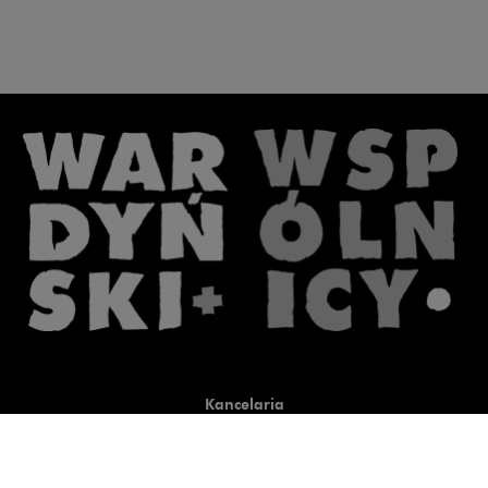
Kancelaria
Co robimy
O nas