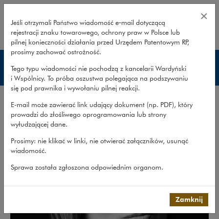
Ewa Kruszko – Wardyński i Wspól
×
Jeśli otrzymali Państwo wiadomość e‑mail dotyczącą
rejestracji znaku towarowego, ochrony praw w Polsce lub
rozwiń
pilnej konieczności działania przed Urzędem Patentowym RP,
prosimy zachować ostrożność.
Prawnicy
Tego typu wiadomości nie pochodzą z kancelarii Wardyński
i Wspólnicy. To próba oszustwa polegająca na podszywaniu
się pod prawnika i wywołaniu pilnej reakcji.
E-mail może zawierać link udający dokument (np. PDF), który
prowadzi do złośliwego oprogramowania lub strony
wyłudzającej dane.
Prosimy: nie klikać w linki, nie otwierać załączników, usunąć
wiadomość.
Sprawa została zgłoszona odpowiednim organom.
Zamknij