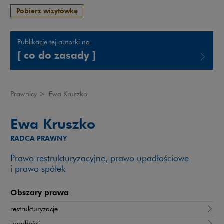
Pobierz wizytówkę
Publikacje tej autorki na
[ co do zasady ]
Uwaga, link zostanie otwarty w nowym oknie
Prawnicy
>
Ewa Kruszko
Ewa Kruszko
RADCA PRAWNY
Prawo restrukturyzacyjne, prawo upadłościowe
i prawo spółek
Obszary prawa
restrukturyzacje
upadłości