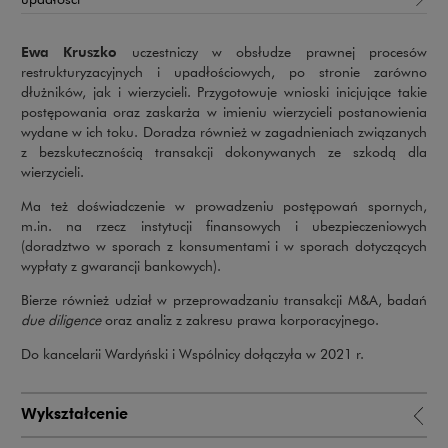
Ewa Kruszko
uczestniczy w obsłudze prawnej procesów
restrukturyzacyjnych i upadłościowych, po stronie zarówno
dłużników, jak i wierzycieli. Przygotowuje wnioski inicjujące takie
postępowania oraz zaskarża w imieniu wierzycieli postanowienia
wydane w ich toku. Doradza również w zagadnieniach związanych
z bezskutecznością transakcji dokonywanych ze szkodą dla
wierzycieli.
Ma też doświadczenie w prowadzeniu postępowań spornych,
m.in. na rzecz instytucji finansowych i ubezpieczeniowych
(doradztwo w sporach z konsumentami i w sporach dotyczących
wypłaty z gwarancji bankowych).
Bierze również udział w przeprowadzaniu transakcji M&A, badań
due diligence
oraz analiz z zakresu prawa korporacyjnego.
Do kancelarii Wardyński i Wspólnicy dołączyła w 2021 r.
Wykształcenie