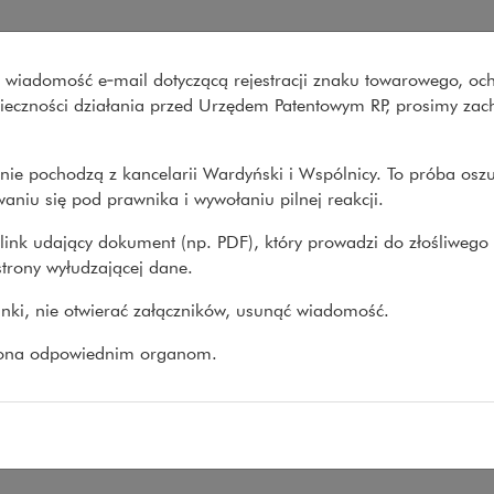
iguler Guff nabywa Tooploox 
wo wiadomość e‑mail dotyczącą rejestracji znaku towarowego, oc
Co robimy
O nas
Nasze spraw
onieczności działania przed Urzędem Patentowym RP, prosimy za
nie pochodzą z kancelarii Wardyński i Wspólnicy. To próba osz
prawy
>
Transakcje
>
Solvd Inc. wspierana przez Siguler...
aniu się pod prawnika i wywołaniu pilnej reakcji.
link udający dokument (np. PDF), który prowadzi do złośliwego
trony wyłudzającej dane.
vd Inc. wspierana przez Sigu
linki, nie otwierać załączników, usunąć wiadomość.
ploox
zona odpowiednim organom.
25
aliśmy Solvd Inc., spółce wspieranej przez ameryka
ycyjną Siguler Guff, w procesie przejęcia 100% ud
ox.