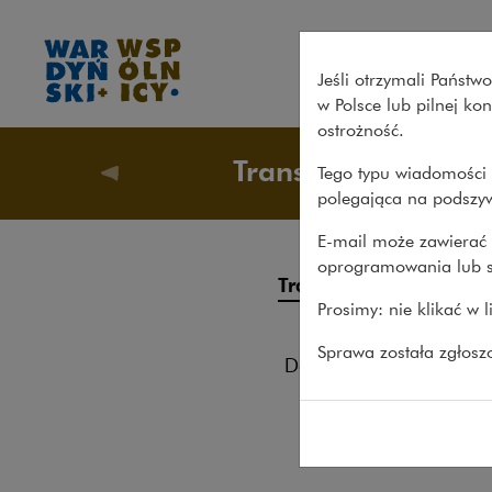
Solvd Inc. wspierana przez S
Jeśli otrzymali Państ
w Polsce lub pilnej k
ostrożność.
Transakcje
Tego typu wiadomości 
Nasze s
polegająca na podszyw
E-mail może zawierać 
oprogramowania lub s
Sol
Transakcje
Prosimy: nie klikać w 
Too
Procesy
Sprawa została zgłos
10.06.20
Doradztwo
Doradz
Pro bono
inwest
Tooplo