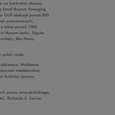
e na konkretne obszary
ją Small Buyout, Emerging
ler Guff obsłużył ponad 800
czeń pracowniczych,
, a także ponad 1000
bą w Nowym Jorku, Siguler
ombaju, São Paulo,
 polski rynek.
y w nowym oknie
r Ząbkiewicz, Waldemar
aga, link zostanie otwarty w nowym oknie
łasność intelektualna),
ie otwarty w nowym oknie
na Kulińska (pomoc
cych prawa amerykańskiego,
r), Richarda S. Zarina
nie