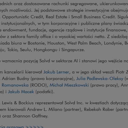
ednich oraz dostosowane rachunki segregowane, ukierunkowan
nych możliwości. Jej podstawowe strategie inwestycyjne obejmu
 Opportunistic Credit, Real Estate i Small Business Credit. Sigu
 instytucjonalnych, w tym korporacyjne i publiczne plany świad
e endowment, fundacje, agencje rządowe i instytucje finansowe
ów z sektora family office i o wysokiej wartości netto. Z siedzi
siada biura w Bostonie, Houston, West Palm Beach, Londynie, B
ju, Tokio, Seulu, Hongkongu i Singapurze.
e wzmacnia pozycję Solvd w sektorze AI i stanowi jego wejście na
Uwaga, link zostanie otwart
m kancelarii kierował
Jakub Lerner
, a w jego skład weszli Piot
Uw
, Adrian Budny (prawo korporacyjne),
Julia Padlewska-Oleksy
(w
Uwaga, link zostanie otwarty w nowym oknie
Uwaga, link zostan
a Romanowska
(RODO),
Michał Mieszkowski
(prawo pracy), An
Uwaga, link zostanie otwarty w nowym oknie
a) i
Jakub Macek
(podatki).
 Lewis & Bockius reprezentował Solvd Inc. w kwestiach dotyczą
em kierowali Andrew L. Milano (partner), Rebekah Raber (partne
r) oraz Shannon Gaffney.
Uwaga, link zostanie otwarty w nowym ok
acja prasowa >>>>>