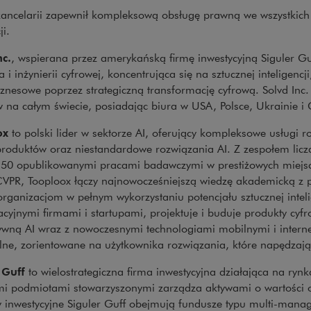
kancelarii zapewnił kompleksową obsługę prawną we wszystkich
ji.
nc.
, wspierana przez amerykańską firmę inwestycyjną Siguler Gu
 i inżynierii cyfrowej, koncentrująca się na sztucznej inteligencj
iznesowe poprzez strategiczną transformację cyfrową. Solvd Inc.
 na całym świecie, posiadając biura w USA, Polsce, Ukrainie i G
ox
to polski lider w sektorze AI, oferujący kompleksowe usługi
produktów oraz niestandardowe rozwiązania AI. Z zespołem lic
 50 opublikowanymi pracami badawczymi w prestiżowych miejsca
CVPR, Tooploox łączy najnowocześniejszą wiedzę akademicką z pr
rganizacjom w pełnym wykorzystaniu potencjału sztucznej inteli
cyjnymi firmami i startupami, projektuje i buduje produkty cyf
ywną AI wraz z nowoczesnymi technologiami mobilnymi i interne
lne, zorientowane na użytkownika rozwiązania, które napędzają
 Guff
to wielostrategiczna firma inwestycyjna działająca na ryn
mi podmiotami stowarzyszonymi zarządza aktywami o wartości 
 inwestycyjne Siguler Guff obejmują fundusze typu multi-manage