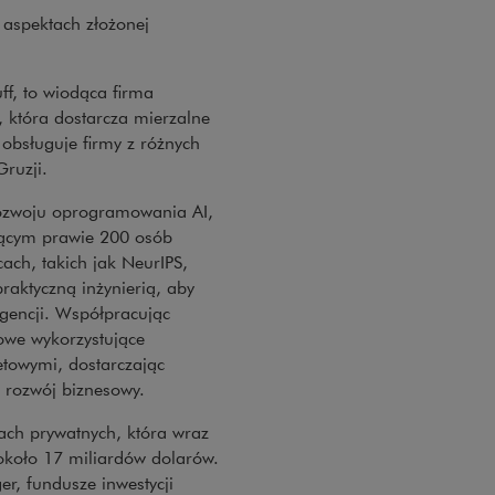
 aspektach złożonej
ff, to wiodąca firma
i, która dostarcza mierzalne
 obsługuje firmy z różnych
ruzji.
 rozwoju oprogramowania AI,
zącym prawie 200 osób
ch, takich jak NeurIPS,
aktyczną inżynierią, aby
gencji. Współpracując
rowe wykorzystujące
towymi, dostarczając
 rozwój biznesowy.
kach prywatnych, która wraz
około 17 miliardów dolarów.
r, fundusze inwestycji