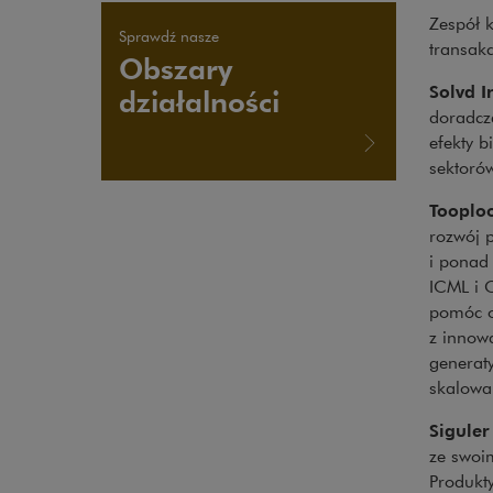
Zespół 
Sprawdź nasze
transakc
Obszary
Solvd I
działalności
doradcza
efekty b
sektorów
Tooplo
rozwój 
i ponad
ICML i 
pomóc o
z innowa
generat
skalowa
Siguler
ze swoi
Produkty