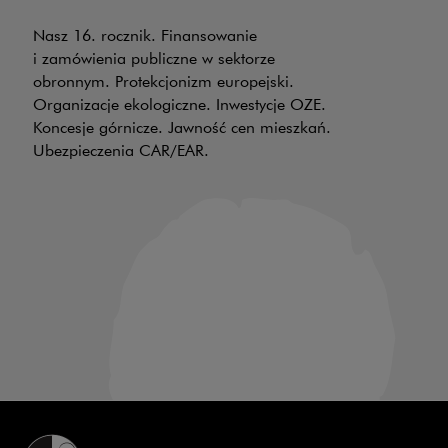
w
Nasz 16. rocznik. Finansowanie
OP
i zamówienia publiczne w sektorze
obronnym. Protekcjonizm europejski.
W 
Organizacje ekologiczne. Inwestycje OZE.
Po
Koncesje górnicze. Jawność cen mieszkań.
in
Ubezpieczenia CAR/EAR.
pr
ak
te
pr
w 
ma