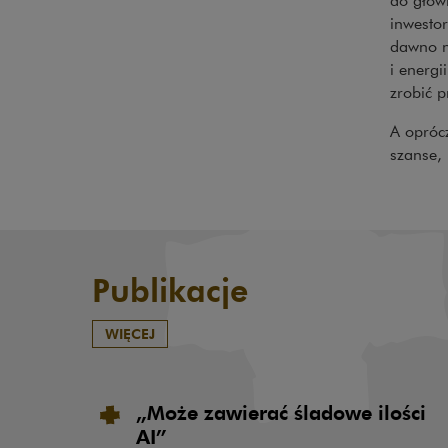
inwesto
dawno ni
i energ
zrobić p
A oprócz
szanse, 
Publikacje
WIĘCEJ
„Może zawierać śladowe ilości
AI”