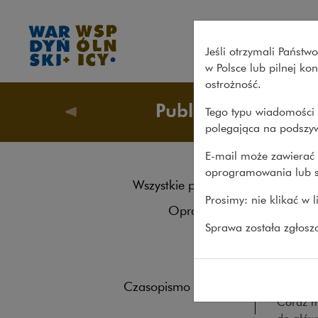
Rocznik 2023 – Wardyński i 
Jeśli otrzymali Państ
w Polsce lub pilnej k
ostrożność.
Publikacje
Tego typu wiadomości 
Publikacj
polegająca na podszyw
E-mail może zawierać 
oprogramowania lub s
Roc
Wszystkie publikacje
Prosimy: nie klikać w 
Opracowania
ROCZNIK
Sprawa została zgłos
Roczniki
To nasz 
i zmian
Książki
łańcuch
Czasopismo naukowe
Coraz m
do główn