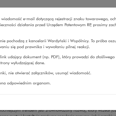
Wspólnicy
wo wiadomość e‑mail dotyczącą rejestracji znaku towarowego, oc
Co robimy
O nas
Nasze spraw
onieczności działania przed Urzędem Patentowym RP, prosimy za
nie pochodzą z kancelarii Wardyński i Wspólnicy. To próba osz
e
>
Roczniki
>
Rocznik 2023
aniu się pod prawnika i wywołaniu pilnej reakcji.
link udający dokument (np. PDF), który prowadzi do złośliwego
trony wyłudzającej dane.
znik 2023
linki, nie otwierać załączników, usunąć wiadomość.
I
02.03.2023
zona odpowiednim organom.
trzynasty Rocznik – tradycyjnie piszemy o trendach, tendencjach
ach w prawie. Praca zdalna, WIRON, klauzule waloryzacyjne, gl
y dostaw… Jak co roku rozpiętość tematów jest spora.
ocniejszym trendem jest zrównoważony rozwój, który wszedł ju
ego nurtu i kształtuje zarówno regulacje prawne, jak i oczekiw