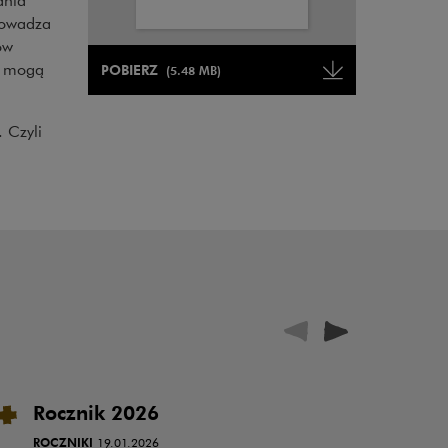
rowadza
ów
Uwaga, link zostanie otwarty w nowym oknie
o mogą
POBIERZ
(5.48 MB)
Uwaga, link zostanie otwarty w 
 Czyli
Rocznik 2026
W
i 
ROCZNIKI
19.01.2026