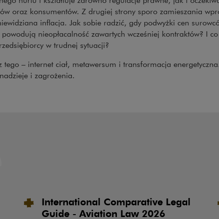
rów oraz konsumentów. Z drugiej strony sporo zamieszania wp
ewidziana inflacja. Jak sobie radzić, gdy podwyżki cen surowc
ii powodują nieopłacalność zawartych wcześniej kontraktów? I c
rzedsiębiorcy w trudnej sytuacji?
 tego – internet ciał, metawersum i transformacja energetyczna.
nadzieje i zagrożenia.
International Comparative Legal
Guide - Aviation Law 2026