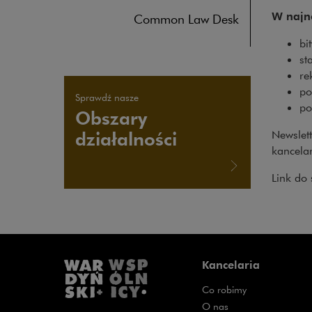
W najn
Common Law Desk
bi
st
re
po
Sprawdź nasze
po
Obszary
Newslet
działalności
kancelar
Link do 
Kancelaria
Co robimy
O nas