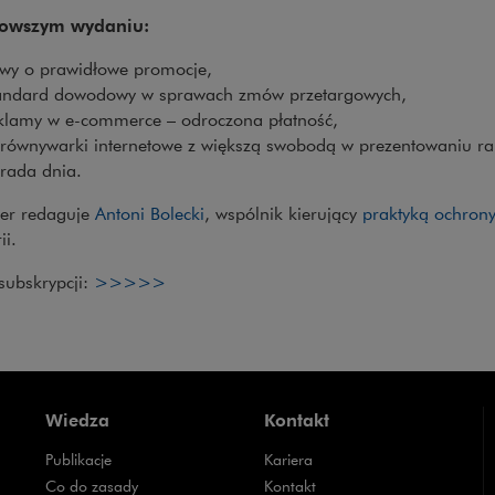
owszym wydaniu:
twy o prawidłowe promocje,
andard dowodowy w sprawach zmów przetargowych,
klamy w e-commerce – odroczona płatność,
równywarki internetowe z większą swobodą w prezentowaniu r
rada dnia.
Uwaga, link zostanie otwarty w nowy
ter redaguje
Antoni Bolecki
, wspólnik kierujący
praktyką ochron
ii.
Uwaga, link zostanie otwarty w nowym ok
subskrypcji:
>>>>>
Wiedza
Kontakt
Publikacje
Kariera
Uwaga, link zostanie otwarty w nowym oknie
Co do zasady
Kontakt