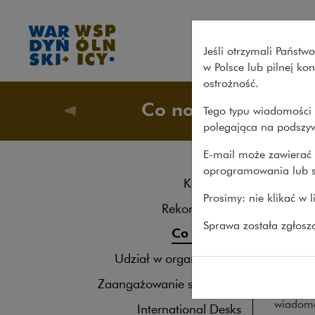
Newsletter „Konkurencja i k
Jeśli otrzymali Państ
w Polsce lub pilnej k
ostrożność.
Co nowego
Tego typu wiadomości 
O nas
>
polegająca na podszyw
E-mail może zawierać 
oprogramowania lub s
New
Kancelaria
Prosimy: nie klikać w 
10.06.20
Rekomendacje
Sprawa została zgłos
Prakty
Co nowego
„Konku
Udział w organizacjach
Zaangażowanie społeczne
Newslett
wiadomo
International Desks