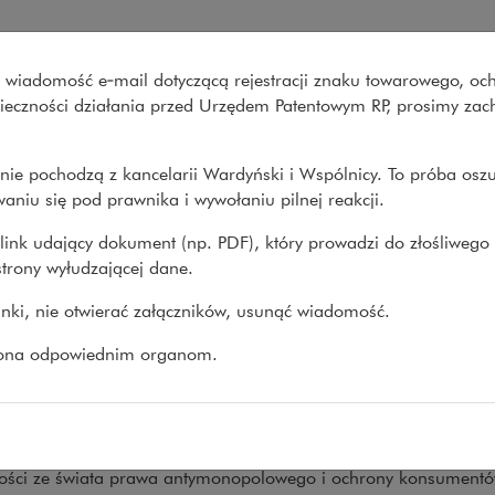
onsumenci” – Wardyński i Wsp
wo wiadomość e‑mail dotyczącą rejestracji znaku towarowego, oc
Co robimy
O nas
Nasze spraw
onieczności działania przed Urzędem Patentowym RP, prosimy za
nie pochodzą z kancelarii Wardyński i Wspólnicy. To próba osz
Co nowego
>
Newsletter „Konkurencja i...
aniu się pod prawnika i wywołaniu pilnej reakcji.
link udający dokument (np. PDF), który prowadzi do złośliwego
trony wyłudzającej dane.
sletter „Konkurencja i kons
linki, nie otwierać załączników, usunąć wiadomość.
25
zona odpowiednim organom.
ka prawa ochrony konkurencji i konsumentów startuj
rencja i konsumenci”.
er publikowany jest co dwa tygodnie, we wtorki i zawiera przeg
ści ze świata prawa antymonopolowego i ochrony konsumentó