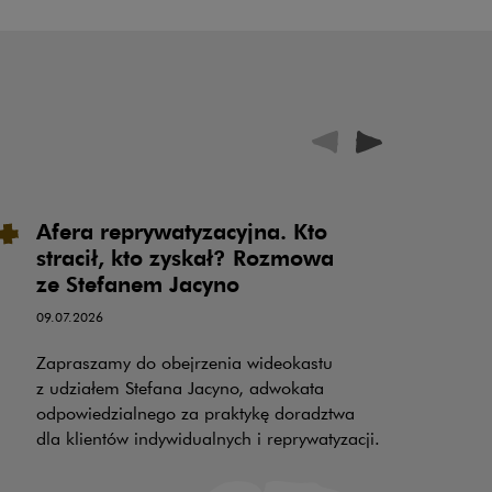
Afera reprywatyzacyjna. Kto
P
stracił, kto zyskał? Rozmowa
u
ze Stefanem Jacyno
o
o
09.07.2026
k
Zapraszamy do obejrzenia wideokastu
PR
z udziałem Stefana Jacyno, adwokata
odpowiedzialnego za praktykę doradztwa
30
dla klientów indywidualnych i reprywatyzacji.
wy
z 
na