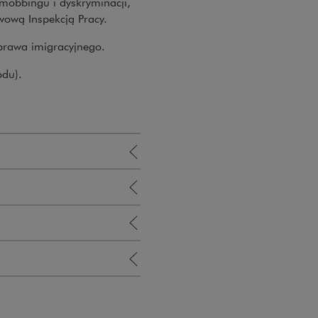
 mobbingu i dyskryminacji,
wową Inspekcją Pracy.
 prawa imigracyjnego.
odu).