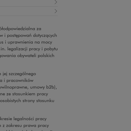
półodpowiedzialna za
w i postępowań dotyczących
tus i uprawnienia na mocy
 legalizacji pracy i pobytu
egowania obywateli polskich
 jej szczególnego
la i pracowników
cywilnoprawne, umowy b2b),
ne ze stosunkiem pracy
osobistych strony stosunku
resie legalności pracy
ch z zakresu prawa pracy