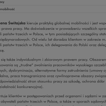
acy
 mobilność
ena Świtajska
kieruje praktyką globalnej mobilności i jest ws
ę prawa pracy. Ma doświadczenie w prowadzeniu wszelkich spra
i państw trzecich w Polsce, w tym posiadających szczególny sta
ędzynarodowych. Od wielu lat doradza klientom w zakresie m.in.
i państw trzecich w Polsce, ich delegowania do Polski oraz del
cę.
 się także indywidualnym i zbiorowym prawem pracy. Obszarem
esowania są „trudne” zwolnienia pracowników wysokiego szczeb
nych, dyskryminacja, alternatywne formy zatrudnienia (umowy 
dalna, praca transgraniczna oraz cywilnoprawne obszary związa
dpowiedzialność stron stosunku pracy za szkodę, ochrona dóbr 
ziałalność konkurencyjna).
ntuje klientów w postępowaniach przed organami i sądami w zak
 obywateli państw trzecich w Polsce, a także w sporach sądowy