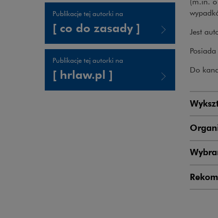
(m.in. o
wypadkó
Publikacje tej autorki na
[ co do zasady ]
Jest aut
Uwaga, link zostanie otwarty w nowym oknie
Posiada 
Publikacje tej autorki na
Do kance
[ hrlaw.pl ]
Uwaga, link zostanie otwarty w nowym oknie
Wykszt
Organi
Wybran
Rekom