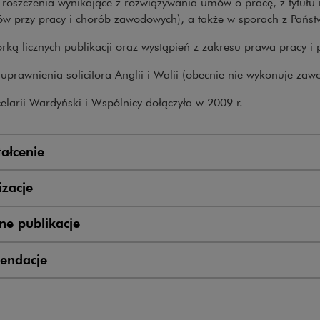
 roszczenia wynikające z rozwiązywania umów o pracę, z tytułu
w przy pracy i chorób zawodowych), a także w sporach z Państ
orką licznych publikacji oraz wystąpień z zakresu prawa pracy i
uprawnienia solicitora Anglii i Walii (obecnie nie wykonuje zaw
larii Wardyński i Wspólnicy dołączyła w 2009 r.
ałcenie
zacje
e publikacje
endacje