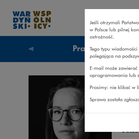
Magdalena Świtajska – Wardy
Jeśli otrzymali Państ
w Polsce lub pilnej k
ostrożność.
Prawnicy
Tego typu wiadomości 
Prawnicy
polegająca na podszyw
E-mail może zawierać 
oprogramowania lub s
Mag
Prosimy: nie klikać w 
ADWOKA
Sprawa została zgłos
Ponad 
postęp
Obsza