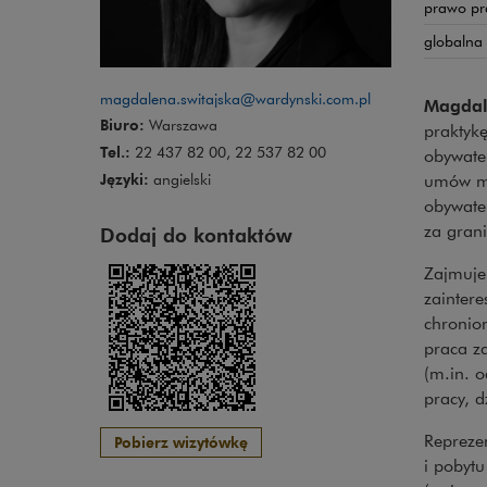
prawo pr
globalna
magdalena.switajska@wardynski.com.pl
Magdal
Biuro:
Warszawa
praktyk
Tel.:
22 437 82 00, 22 537 82 00
obywatel
Języki:
angielski
umów mi
obywatel
za grani
Dodaj do kontaktów
Zajmuje
zainter
chronio
praca z
(m.in. o
pracy, d
Repreze
Pobierz wizytówkę
i pobytu