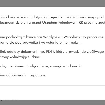
ński i Wspólnicy
wo wiadomość e‑mail dotyczącą rejestracji znaku towarowego, oc
Co robimy
O nas
Nasze spraw
onieczności działania przed Urzędem Patentowym RP, prosimy za
nie pochodzą z kancelarii Wardyński i Wspólnicy. To próba osz
>
Magdalena Świtajska
aniu się pod prawnika i wywołaniu pilnej reakcji.
link udający dokument (np. PDF), który prowadzi do złośliwego
trony wyłudzającej dane.
dalena Świtajska
linki, nie otwierać załączników, usunąć wiadomość.
TKA, WSPÓLNICZKA
zona odpowiednim organom.
15 lat doświadczenia w zakresie prawa imigracyjne
owań sądowych i administracyjnych
ry prawa