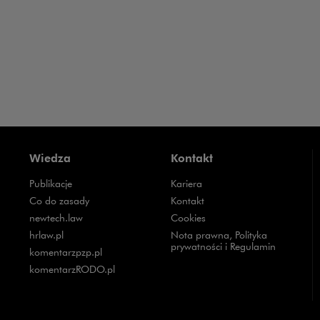
Wiedza
Kontakt
Publikacje
Kariera
Uwaga, link zostanie otwarty w nowym oknie
Co do zasady
Kontakt
Uwaga, link zostanie otwarty w nowym oknie
newtech.law
Cookies
Uwaga, link zostanie otwarty w nowym oknie
hrlaw.pl
Nota prawna, Polityka
prywatności i Regulamin
Uwaga, link zostanie otwarty w nowym oknie
komentarzpzp.pl
Uwaga, link zostanie otwarty w nowym oknie
komentarzRODO.pl