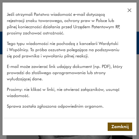
Paweł Ciećwierz – Wardyński i Ws
×
Jeśli otrzymali Państwo wiadomość e‑mail dotyczącą
rejestracji znaku towarowego, ochrony praw w Polsce lub
rozwiń
pilnej konieczności działania przed Urzędem Patentowym RP,
prosimy zachować ostrożność.
Prawnicy
Tego typu wiadomości nie pochodzą z kancelarii Wardyński
i Wspólnicy. To próba oszustwa polegająca na podszywaniu
się pod prawnika i wywołaniu pilnej reakcji.
E-mail może zawierać link udający dokument (np. PDF), który
prowadzi do złośliwego oprogramowania lub strony
wyłudzającej dane.
Prosimy: nie klikać w linki, nie otwierać załączników, usunąć
wiadomość.
Sprawa została zgłoszona odpowiednim organom.
Zamknij