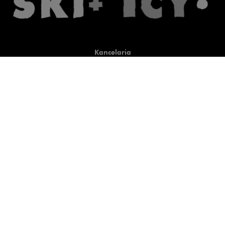
Kancelaria
Co robimy
O nas
Prawnicy
Wiedza
Publikacje
Uwaga, link zostanie otwart
Co do zasady
Uwaga, link zostanie otwarty
newtech.law
Uwaga, link zostanie otwarty w
hrlaw.pl
Uwaga, link zostanie otwar
komentarzpzp.pl
Uwaga, link zostanie otwa
komentarzRODO.pl
Kontakt