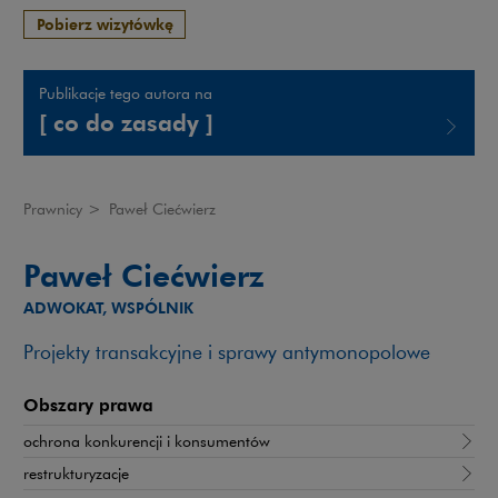
Pobierz wizytówkę
Publikacje tego autora na
[ co do zasady ]
Uwaga, link zostanie otwarty w nowym oknie
Prawnicy
>
Paweł Ciećwierz
Paweł Ciećwierz
ADWOKAT, WSPÓLNIK
Projekty transakcyjne i sprawy antymonopolowe
Obszary prawa
ochrona konkurencji i konsumentów
restrukturyzacje