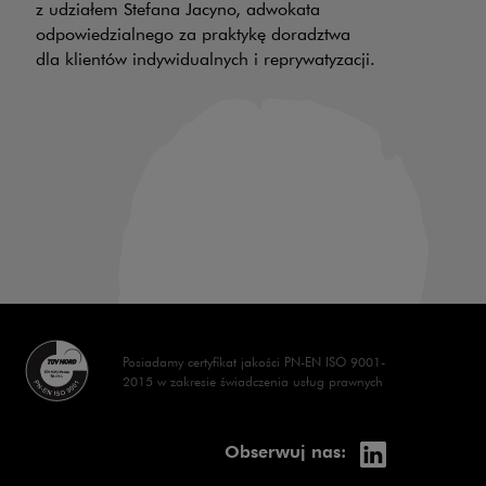
z udziałem Stefana Jacyno, adwokata
odpowiedzialnego za praktykę doradztwa
30
dla klientów indywidualnych i reprywatyzacji.
wy
z 
na
ha
wl
op
Posiadamy certyfikat jakości PN-EN ISO 9001-
2015 w zakresie świadczenia usług prawnych
linkedin
Uwaga, link 
Obserwuj nas: