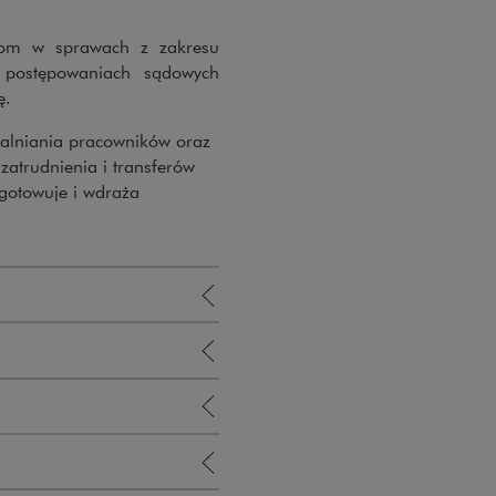
om w sprawach z zakresu
w postępowaniach sądowych
ę.
walniania pracowników oraz
 zatrudnienia i transferów
ygotowuje i wdraża