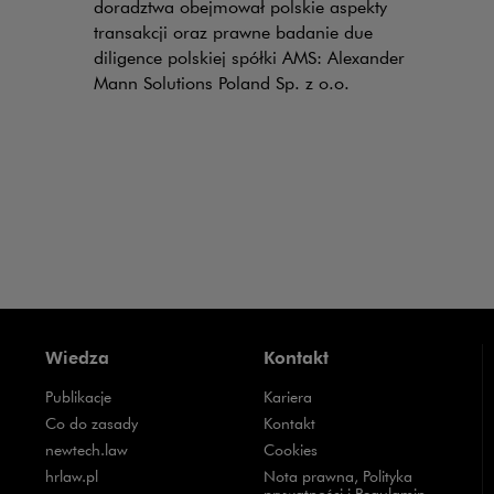
doradztwa obejmował polskie aspekty
transakcji oraz prawne badanie due
diligence polskiej spółki AMS: Alexander
Mann Solutions Poland Sp. z o.o.
Wiedza
Kontakt
Publikacje
Kariera
Uwaga, link zostanie otwarty w nowym oknie
Co do zasady
Kontakt
Uwaga, link zostanie otwarty w nowym oknie
newtech.law
Cookies
Uwaga, link zostanie otwarty w nowym oknie
hrlaw.pl
Nota prawna, Polityka
prywatności i Regulamin