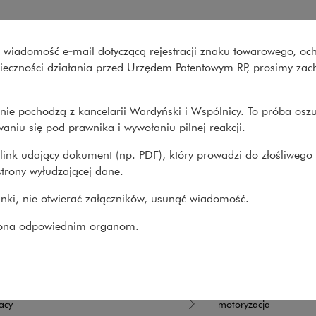
ński i Wspólnicy
wo wiadomość e‑mail dotyczącą rejestracji znaku towarowego, oc
Co robimy
O nas
Nasze spraw
onieczności działania przed Urzędem Patentowym RP, prosimy za
nie pochodzą z kancelarii Wardyński i Wspólnicy. To próba osz
>
Jarosław Karlikowski
aniu się pod prawnika i wywołaniu pilnej reakcji.
link udający dokument (np. PDF), który prowadzi do złośliwego
trony wyłudzającej dane.
osław Karlikowski
linki, nie otwierać załączników, usunąć wiadomość.
PRAWNY, DORADCA
zona odpowiednim organom.
pracy i ubezpieczenia społeczne
ry prawa
Sektory gospoda
acy
motoryzacja