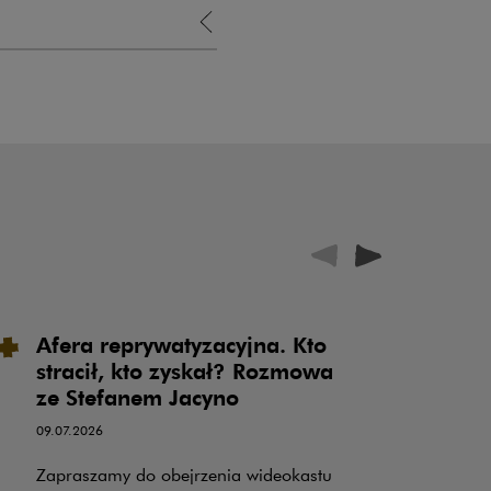
Afera reprywatyzacyjna. Kto
P
stracił, kto zyskał? Rozmowa
u
ze Stefanem Jacyno
o
o
09.07.2026
k
Zapraszamy do obejrzenia wideokastu
PR