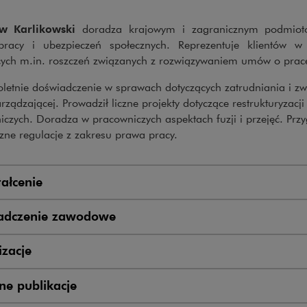
aw Karlikowski
doradza krajowym i zagranicznym podmiot
racy i ubezpieczeń społecznych. Reprezentuje klientów 
cych m.in. roszczeń związanych z rozwiązywaniem umów o prac
oletnie doświadczenie w sprawach dotyczących zatrudniania i z
rządzającej. Prowadził liczne projekty dotyczące restrukturyzacji
czych. Doradza w pracowniczych aspektach fuzji i przejęć. Prz
zne regulacje z zakresu prawa pracy.
ałcenie
adczenie zawodowe
zacje
e publikacje