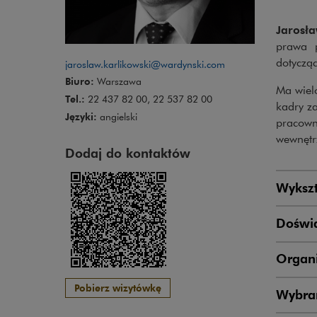
Jarosł
prawa p
dotyczą
jaroslaw.karlikowski@wardynski.com
Biuro:
Warszawa
Ma wiel
Tel.:
22 437 82 00, 22 537 82 00
kadry za
Języki:
angielski
pracowni
wewnętr
Dodaj do kontaktów
Wykszt
Doświ
Organi
Pobierz wizytówkę
Wybran