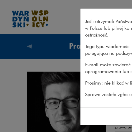
Jarosław Karlikowski – Wardy
Jeśli otrzymali Państ
w Polsce lub pilnej k
ostrożność.
Prawnicy
Tego typu wiadomości 
Prawnicy
polegająca na podszyw
E-mail może zawierać 
oprogramowania lub s
Jar
Prosimy: nie klikać w 
RADCA 
Sprawa została zgłos
Prawo 
Obsza
prawo pr