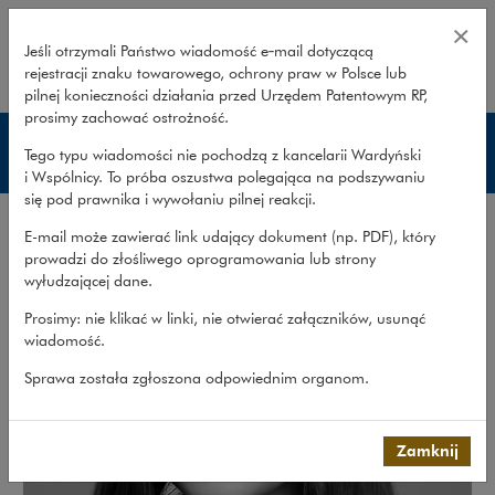
Marta Grodzki – Wardyński i Wsp
×
Jeśli otrzymali Państwo wiadomość e‑mail dotyczącą
rejestracji znaku towarowego, ochrony praw w Polsce lub
rozwiń
pilnej konieczności działania przed Urzędem Patentowym RP,
prosimy zachować ostrożność.
Prawnicy
Tego typu wiadomości nie pochodzą z kancelarii Wardyński
i Wspólnicy. To próba oszustwa polegająca na podszywaniu
się pod prawnika i wywołaniu pilnej reakcji.
E-mail może zawierać link udający dokument (np. PDF), który
prowadzi do złośliwego oprogramowania lub strony
wyłudzającej dane.
Prosimy: nie klikać w linki, nie otwierać załączników, usunąć
wiadomość.
Sprawa została zgłoszona odpowiednim organom.
Zamknij