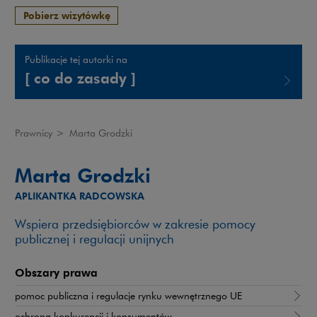
Pobierz wizytówkę
Publikacje tej autorki na
[ co do zasady ]
Uwaga, link zostanie otwarty w nowym oknie
Prawnicy
>
Marta Grodzki
Marta Grodzki
APLIKANTKA RADCOWSKA
Wspiera przedsiębiorców w zakresie pomocy
publicznej i regulacji unijnych
Obszary prawa
pomoc publiczna i regulacje rynku wewnętrznego UE
ochrona konkurencji i konsumentów