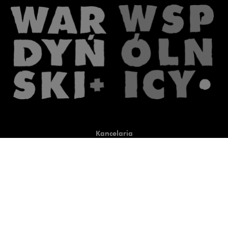
Kancelaria
Co robimy
O nas
Prawnicy
Wiedza
Publikacje
Uwaga, link zostanie otwart
Co do zasady