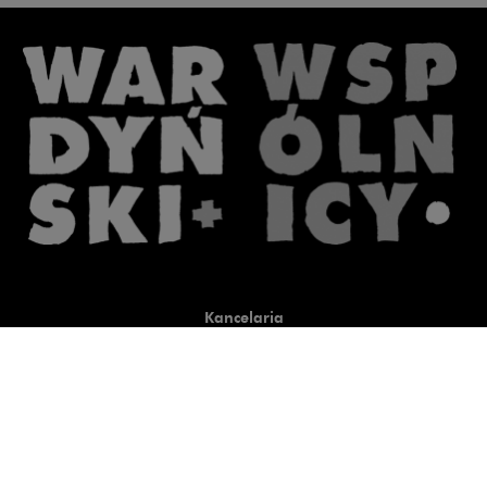
Kancelaria
Co robimy
O nas
Prawnicy
Wiedza