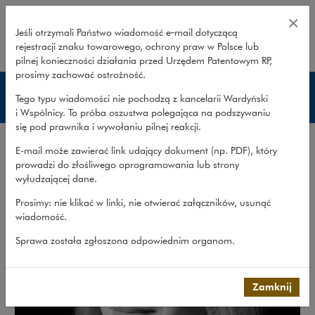
Katarzyna Juralewicz – Wardyński
×
Jeśli otrzymali Państwo wiadomość e‑mail dotyczącą
rejestracji znaku towarowego, ochrony praw w Polsce lub
rozwiń
pilnej konieczności działania przed Urzędem Patentowym RP,
prosimy zachować ostrożność.
Prawnicy
Tego typu wiadomości nie pochodzą z kancelarii Wardyński
i Wspólnicy. To próba oszustwa polegająca na podszywaniu
się pod prawnika i wywołaniu pilnej reakcji.
E-mail może zawierać link udający dokument (np. PDF), który
prowadzi do złośliwego oprogramowania lub strony
wyłudzającej dane.
Prosimy: nie klikać w linki, nie otwierać załączników, usunąć
wiadomość.
Sprawa została zgłoszona odpowiednim organom.
Zamknij