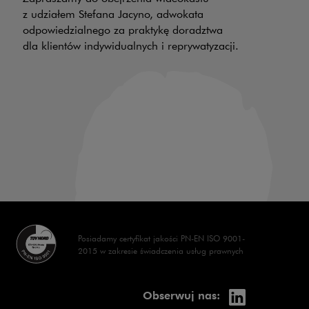
PR
z udziałem Stefana Jacyno, adwokata
odpowiedzialnego za praktykę doradztwa
30
dla klientów indywidualnych i reprywatyzacji.
wy
z 
na
ha
wl
op
Posiadamy certyfikat jakości PN-EN ISO 9001-
2015 w zakresie świadczenia usług prawnych
linkedin
Uwaga, link 
Obserwuj nas: