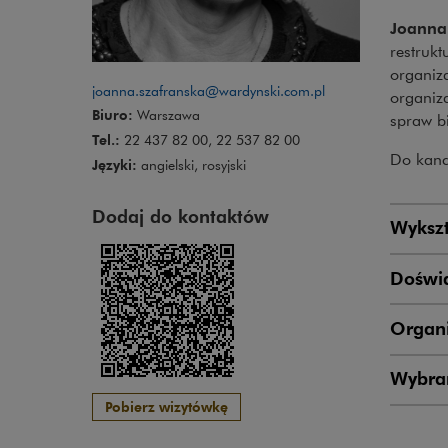
Joanna
restruk
organiz
joanna.szafranska@wardynski.com.pl
organiza
Biuro:
Warszawa
spraw b
Tel.:
22 437 82 00, 22 537 82 00
Do kance
Języki:
angielski, rosyjski
Dodaj do kontaktów
Wykszt
Doświ
Organi
Wybran
Pobierz wizytówkę