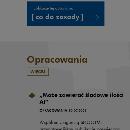
Publikacje tej autorki na
[ co do zasady ]
Uwaga, link zostanie otwarty w nowym oknie
Opracowania
WIĘCEJ
„Może zawierać śladowe ilości
AI”
OPRACOWANIA
30.07.2026
Wspólnie z agencją SHOOTME
przygotowaliśmy publikację poświęconą