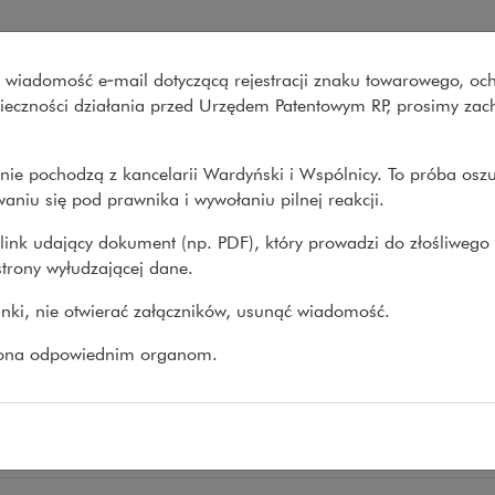
ki i Wspólnicy
wo wiadomość e‑mail dotyczącą rejestracji znaku towarowego, oc
Co robimy
O nas
Nasze spraw
onieczności działania przed Urzędem Patentowym RP, prosimy za
nie pochodzą z kancelarii Wardyński i Wspólnicy. To próba osz
>
Joanna Szafrańska
aniu się pod prawnika i wywołaniu pilnej reakcji.
link udający dokument (np. PDF), który prowadzi do złośliwego
trony wyłudzającej dane.
nna Szafrańska
linki, nie otwierać załączników, usunąć wiadomość.
PRAWNY
zona odpowiednim organom.
ry prawa
środowiska
e