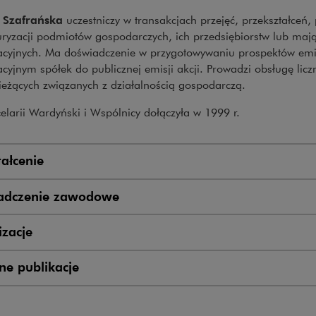
 Szafrańska
uczestniczy w transakcjach przejęć, przekształceń,
turyzacji podmiotów gospodarczych, ich przedsiębiorstw lub ma
acyjnych. Ma doświadczenie w przygotowywaniu prospektów emi
cyjnym spółek do publicznej emisji akcji. Prowadzi obsługę licz
ieżących związanych z działalnością gospodarczą.
larii Wardyński i Wspólnicy dołączyła w 1999 r.
ałcenie
adczenie zawodowe
zacje
e publikacje