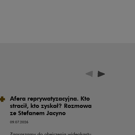
Afera reprywatyzacyjna. Kto
P
stracił, kto zyskał? Rozmowa
u
ze Stefanem Jacyno
o
o
09.07.2026
k
Zapraszamy do obejrzenia wideokastu