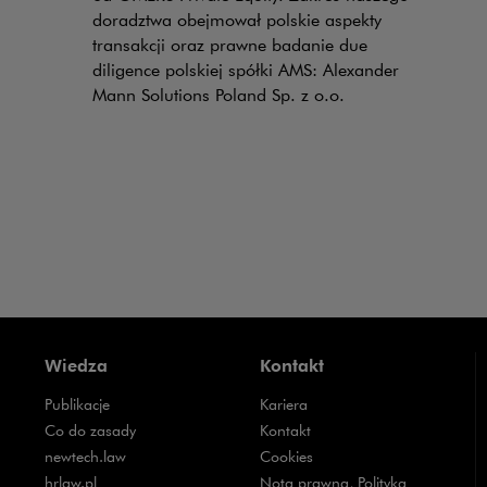
doradztwa obejmował polskie aspekty
transakcji oraz prawne badanie due
diligence polskiej spółki AMS: Alexander
Mann Solutions Poland Sp. z o.o.
Wiedza
Kontakt
Publikacje
Kariera
Uwaga, link zostanie otwarty w nowym oknie
Co do zasady
Kontakt
Uwaga, link zostanie otwarty w nowym oknie
newtech.law
Cookies
Uwaga, link zostanie otwarty w nowym oknie
hrlaw.pl
Nota prawna, Polityka