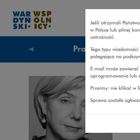
Joanna Szafrańska – Wardyńs
Jeśli otrzymali Państ
w Polsce lub pilnej k
ostrożność.
Prawnicy
Tego typu wiadomości 
Prawnicy
polegająca na podszyw
E-mail może zawierać 
oprogramowania lub s
Joa
Prosimy: nie klikać w 
RADCA 
Sprawa została zgłos
Obsza
ochrona 
transakcj