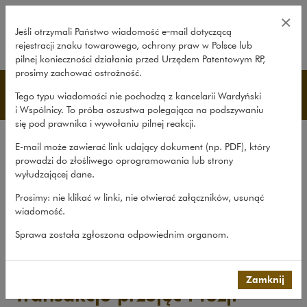
Transakcje przejęć i fuzji – Wardy
×
Jeśli otrzymali Państwo wiadomość e‑mail dotyczącą
rejestracji znaku towarowego, ochrony praw w Polsce lub
rozwiń
pilnej konieczności działania przed Urzędem Patentowym RP,
prosimy zachować ostrożność.
Publikacje
Tego typu wiadomości nie pochodzą z kancelarii Wardyński
i Wspólnicy. To próba oszustwa polegająca na podszywaniu
się pod prawnika i wywołaniu pilnej reakcji.
Wszystkie publikacje
E-mail może zawierać link udający dokument (np. PDF), który
Opracowania
prowadzi do złośliwego oprogramowania lub strony
wyłudzającej dane.
Roczniki
Prosimy: nie klikać w linki, nie otwierać załączników, usunąć
Książki
wiadomość.
Czasopismo naukowe
Sprawa została zgłoszona odpowiednim organom.
Publikacje
>
Książki
>
Transakcje przejęć i fuzji
Zamknij
Transakcje przejęć i fuzji