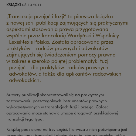
KSIĄŻKI
06.10.2011
„Transakcje przejęć i fuzji” to pierwsza książka
z nowej serii publikacji zajmujących się praktycznymi
aspektami stosowania prawa przygotowana
wspólnie przez kancelarię Wardyński i Wspólnicy
i LexisNexis Polska. Została opracowana przez
praktyków – radców prawnych i adwokatów
zajmujących się świadczeniem pomocy prawnej
w zakresie szeroko pojętej problematyki fuzji
i przejęć – dla praktyków: radców prawnych
i adwokatów, a także dla aplikantów radcowskich
i adwokackich.
Autorzy publikacji skoncentrowali się na praktycznym
zastosowaniu poszczególnych instrumentów prawnych
wykorzystywanych w transakcjach fuzji i przejęć. Całość
opracowania może stanowić „mapę drogową” przykładowej
transakcji tego typu.
Książkę podzielono na trzy części. Pierwsza z nich poświęcona jest
przygotowaniu transakcji i obejmuje m.in. charakterystykę listów