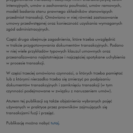
intencyjnych, umów o zachowaniu poufności, umów ramowych,
modeli badania stanu prawnego składników stanowiących
przedmiot transakcji. Omówiono w niej również zastosowanie
umowy przedwstępnej oraz konieczność uzyskania wymaganych
zgód administracyjnych.
Część druga obejmuje zagadnienia, które trzeba uwzględnić
w trakcie przygotowywania dokumentów transakcyjnych. Podano
w niej wiele przykładów typowych klauzul umownych oraz
przeanalizowano najistotniejsze i najczęściej spotykane uchybienia
w procesie transakcji.
W części trzeciej omówiono czynności, o których trzeba pamiętać
lub z którymi nierzadko trzeba się zmierzyć po podpisaniu
dokumentów transakcyjnych i zamknięciu transakcji (w tym
czynności podejmowane w związku z naruszeniem umów).
Atutem tej publikacji są także objaśnienia wybranych pojęć
używanych w praktyce przez prawników zajmujących się
transakcjami fuzji i przejęć.
Uwaga, link zostanie otwarty w nowym o
Publikację można nabyć
tutaj
.