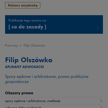
Pobierz wizytówkę
Publikacje tego autora na
[ co do zasady ]
Uwaga, link zostanie otwarty w nowym oknie
Prawnicy
>
Filip Olszówka
Filip Olszówka
APLIKANT ADWOKACKI
Spory sądowe i arbitrażowe, prawo publiczne
gospodarcze
Obszary prawa
spory sądowe i arbitrażowe, mediacje
ochrona dóbr osobistych