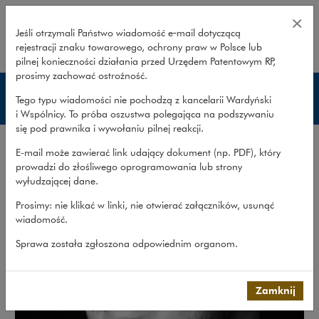
Filip Olszówka – Wardyński i Wsp
×
Jeśli otrzymali Państwo wiadomość e‑mail dotyczącą
rejestracji znaku towarowego, ochrony praw w Polsce lub
rozwiń
pilnej konieczności działania przed Urzędem Patentowym RP,
prosimy zachować ostrożność.
Prawnicy
Tego typu wiadomości nie pochodzą z kancelarii Wardyński
i Wspólnicy. To próba oszustwa polegająca na podszywaniu
się pod prawnika i wywołaniu pilnej reakcji.
E-mail może zawierać link udający dokument (np. PDF), który
prowadzi do złośliwego oprogramowania lub strony
wyłudzającej dane.
Prosimy: nie klikać w linki, nie otwierać załączników, usunąć
wiadomość.
Sprawa została zgłoszona odpowiednim organom.
Zamknij