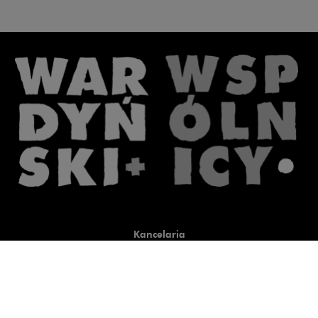
Kancelaria
Co robimy
O nas
Prawnicy