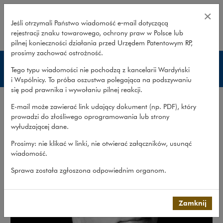
Krzysztof Jajor – Wardyński i Wsp
×
Jeśli otrzymali Państwo wiadomość e‑mail dotyczącą
rejestracji znaku towarowego, ochrony praw w Polsce lub
rozwiń
pilnej konieczności działania przed Urzędem Patentowym RP,
prosimy zachować ostrożność.
Prawnicy
Tego typu wiadomości nie pochodzą z kancelarii Wardyński
i Wspólnicy. To próba oszustwa polegająca na podszywaniu
się pod prawnika i wywołaniu pilnej reakcji.
E-mail może zawierać link udający dokument (np. PDF), który
prowadzi do złośliwego oprogramowania lub strony
wyłudzającej dane.
Prosimy: nie klikać w linki, nie otwierać załączników, usunąć
wiadomość.
Sprawa została zgłoszona odpowiednim organom.
Zamknij