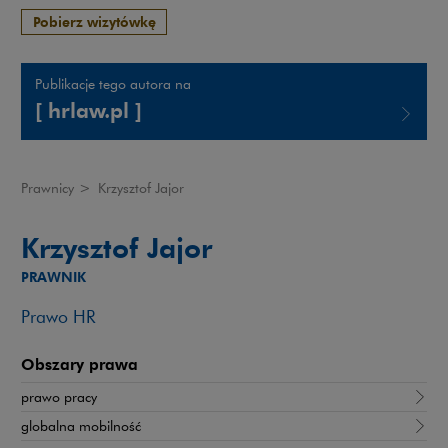
Pobierz wizytówkę
Publikacje tego autora na
[ hrlaw.pl ]
Uwaga, link zostanie otwarty w nowym oknie
Prawnicy
>
Krzysztof Jajor
Krzysztof Jajor
PRAWNIK
Prawo HR
Obszary prawa
prawo pracy
globalna mobilność