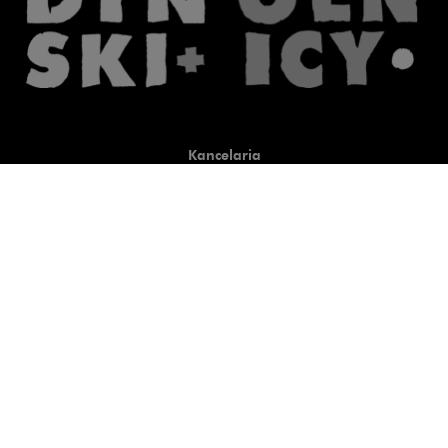
Kancelaria
Co robimy
O nas
Prawnicy
Wiedza
Publikacje
Uwaga, link zostanie otwart
Co do zasady
Uwaga, link zostanie otwarty
newtech.law
Uwaga, link zostanie otwarty w
hrlaw.pl
Uwaga, link zostanie otwar
komentarzpzp.pl
Uwaga, link zostanie otwa
komentarzRODO.pl