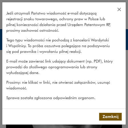
Luigi Lai – Wardyński i Wspólnicy
×
Jeśli otrzymali Państwo wiadomość e‑mail dotyczącą
rejestracji znaku towarowego, ochrony praw w Polsce lub
rozwiń
pilnej konieczności działania przed Urzędem Patentowym RP,
prosimy zachować ostrożność.
Prawnicy
Tego typu wiadomości nie pochodzą z kancelarii Wardyński
i Wspólnicy. To próba oszustwa polegająca na podszywaniu
się pod prawnika i wywołaniu pilnej reakcji.
E-mail może zawierać link udający dokument (np. PDF), który
prowadzi do złośliwego oprogramowania lub strony
wyłudzającej dane.
Prosimy: nie klikać w linki, nie otwierać załączników, usunąć
wiadomość.
Sprawa została zgłoszona odpowiednim organom.
Zamknij