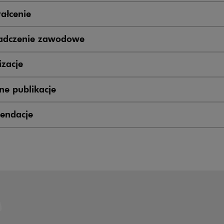
ałcenie
adczenie zawodowe
zacje
e publikacje
endacje