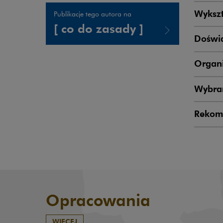
Wykszt
Publikacje tego autora na
[ co do zasady ]
Doświ
Uwaga, link zostanie otwarty w nowym oknie
Organi
Wybran
Rekom
Opracowania
WIĘCEJ