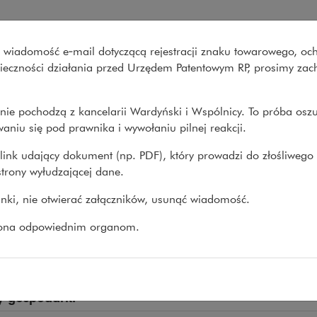
pólnicy
wo wiadomość e‑mail dotyczącą rejestracji znaku towarowego, oc
Co robimy
O nas
Nasze spraw
onieczności działania przed Urzędem Patentowym RP, prosimy za
nie pochodzą z kancelarii Wardyński i Wspólnicy. To próba osz
>
Rafał Pytko
aniu się pod prawnika i wywołaniu pilnej reakcji.
link udający dokument (np. PDF), który prowadzi do złośliwego
trony wyłudzającej dane.
ał Pytko
linki, nie otwierać załączników, usunąć wiadomość.
AT
zona odpowiednim organom.
tyka, dekarbonizacja, odnawialne źródła energii, t
tyczna, chemia
y gospodarki