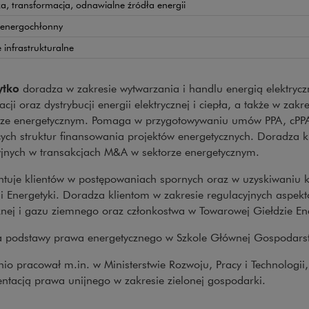
a, transformacja, odnawialne źródła energii
 energochłonny
e infrastrukturalne
ytko
doradza w zakresie wytwarzania i handlu energią elektryczn
cji oraz dystrybucji energii elektrycznej i ciepła, a także w zak
rze energetycznym. Pomaga w przygotowywaniu umów PPA, cPPA 
cych struktur finansowania projektów energetycznych. Doradza k
yjnych w transakcjach M&A w sektorze energetycznym.
ntuje klientów w postępowaniach spornych oraz w uzyskiwaniu 
i Energetyki. Doradza klientom w zakresie regulacyjnych aspekt
znej i gazu ziemnego oraz członkostwa w Towarowej Giełdzie Ene
 podstawy prawa energetycznego w Szkole Głównej Gospodarst
io pracował m.in. w Ministerstwie Rozwoju, Pracy i Technologii
ntacją prawa unijnego w zakresie zielonej gospodarki.