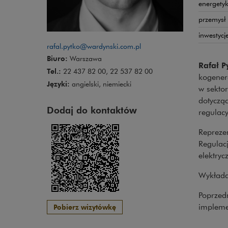
energetyk
przemysł
inwestycj
rafal.pytko@wardynski.com.pl
Biuro:
Warszawa
Rafał P
Tel.:
22 437 82 00, 22 537 82 00
kogenera
Języki:
angielski, niemiecki
w sekto
dotyczą
Dodaj do kontaktów
regulac
Repreze
Regulacj
elektryc
Wykłada
Poprzedn
impleme
Pobierz wizytówkę