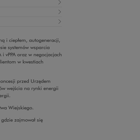
ą i ciepłem, autogeneracji,
resie systemów wsparcia
i vPPA oraz w negocjacjach
lientom w kwestiach
koncesji przed Urzędem
ów wejścia na rynki energii
rgii.
wa Wiejskiego.
, gdzie zajmował się