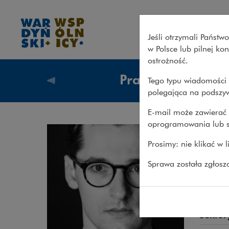
Rafał Pytko – Wardyński i Ws
Jeśli otrzymali Państ
w Polsce lub pilnej k
ostrożność.
Prawnicy
Tego typu wiadomości 
Prawnicy
polegająca na podszyw
E-mail może zawierać 
oprogramowania lub s
Raf
Prosimy: nie klikać w 
ADWOK
Sprawa została zgłos
Energe
energe
Sektor