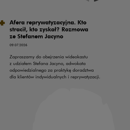
Afera reprywatyzacyjna. Kto
P
stracił, kto zyskał? Rozmowa
u
ze Stefanem Jacyno
o
o
09.07.2026
k
Zapraszamy do obejrzenia wideokastu
PR
z udziałem Stefana Jacyno, adwokata
odpowiedzialnego za praktykę doradztwa
30
dla klientów indywidualnych i reprywatyzacji.
wy
z 
na
ha
wl
op