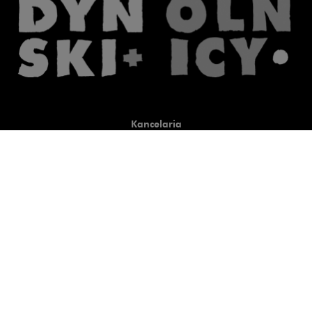
Kancelaria
Co robimy
O nas
Prawnicy
Wiedza
Publikacje
Uwaga, link zostanie otwart
Co do zasady
Uwaga, link zostanie otwarty
newtech.law
Uwaga, link zostanie otwarty w
hrlaw.pl
Uwaga, link zostanie otwar
komentarzpzp.pl