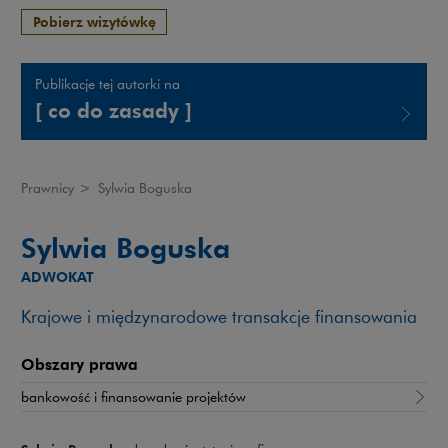
Pobierz wizytówkę
Publikacje tej autorki na
[ co do zasady ]
Uwaga, link zostanie otwarty w nowym oknie
Prawnicy
>
Sylwia Boguska
Sylwia Boguska
ADWOKAT
Krajowe i międzynarodowe transakcje finansowania
Obszary prawa
bankowość i finansowanie projektów