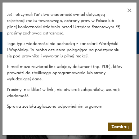
Sylwia Boguska – Wardyński i Ws
×
Jeśli otrzymali Państwo wiadomość e‑mail dotyczącą
rejestracji znaku towarowego, ochrony praw w Polsce lub
rozwiń
pilnej konieczności działania przed Urzędem Patentowym RP,
prosimy zachować ostrożność.
Prawnicy
Tego typu wiadomości nie pochodzą z kancelarii Wardyński
i Wspólnicy. To próba oszustwa polegająca na podszywaniu
się pod prawnika i wywołaniu pilnej reakcji.
E-mail może zawierać link udający dokument (np. PDF), który
prowadzi do złośliwego oprogramowania lub strony
wyłudzającej dane.
Prosimy: nie klikać w linki, nie otwierać załączników, usunąć
wiadomość.
Sprawa została zgłoszona odpowiednim organom.
Zamknij