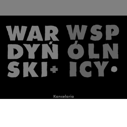
Kancelaria
Co robimy
O nas
Prawnicy