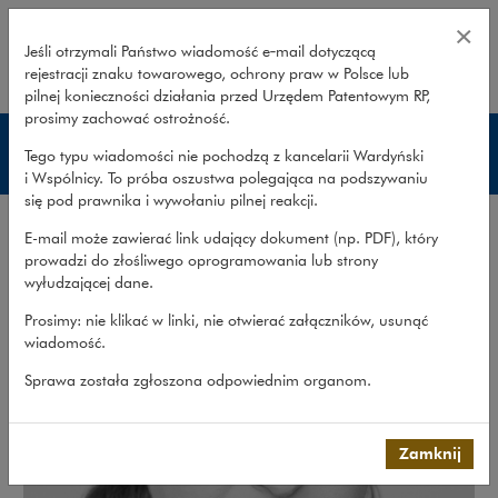
Maria Rudzińska – Wardyński i W
×
Jeśli otrzymali Państwo wiadomość e‑mail dotyczącą
rejestracji znaku towarowego, ochrony praw w Polsce lub
rozwiń
pilnej konieczności działania przed Urzędem Patentowym RP,
prosimy zachować ostrożność.
Prawnicy
Tego typu wiadomości nie pochodzą z kancelarii Wardyński
i Wspólnicy. To próba oszustwa polegająca na podszywaniu
się pod prawnika i wywołaniu pilnej reakcji.
E-mail może zawierać link udający dokument (np. PDF), który
prowadzi do złośliwego oprogramowania lub strony
wyłudzającej dane.
Prosimy: nie klikać w linki, nie otwierać załączników, usunąć
wiadomość.
Sprawa została zgłoszona odpowiednim organom.
Zamknij