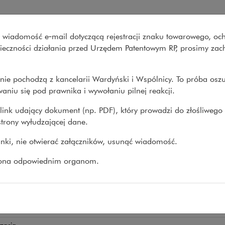
ki i Wspólnicy
wo wiadomość e‑mail dotyczącą rejestracji znaku towarowego, oc
Co robimy
O nas
Nasze spraw
onieczności działania przed Urzędem Patentowym RP, prosimy za
nie pochodzą z kancelarii Wardyński i Wspólnicy. To próba osz
>
Marta Kacprowska
aniu się pod prawnika i wywołaniu pilnej reakcji.
link udający dokument (np. PDF), który prowadzi do złośliwego
trony wyłudzającej dane.
ta Kacprowska
linki, nie otwierać załączników, usunąć wiadomość.
PRAWNY
zona odpowiednim organom.
ry prawa
 dla klientów indywidualnych
odzinne i spadkowe
zacja