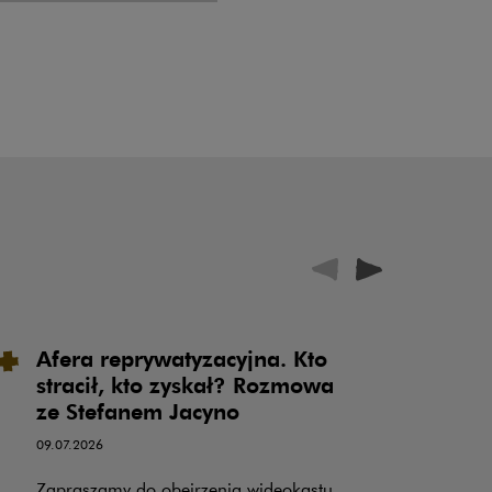
Afera reprywatyzacyjna. Kto
P
stracił, kto zyskał? Rozmowa
u
ze Stefanem Jacyno
o
o
09.07.2026
k
Zapraszamy do obejrzenia wideokastu