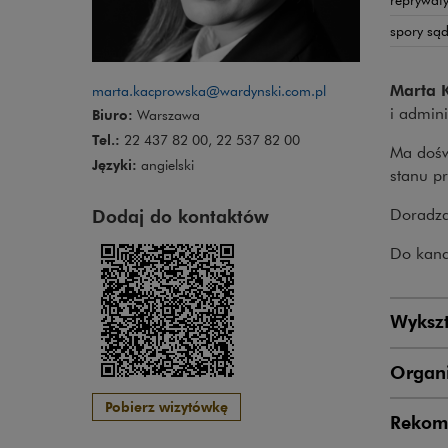
spory sąd
Marta 
marta.kacprowska@wardynski.com.pl
i admini
Biuro:
Warszawa
Tel.:
22 437 82 00, 22 537 82 00
Ma dośw
Języki:
angielski
stanu p
Dodaj do kontaktów
Doradza
Do kance
Wykszt
Organi
Pobierz wizytówkę
Rekom