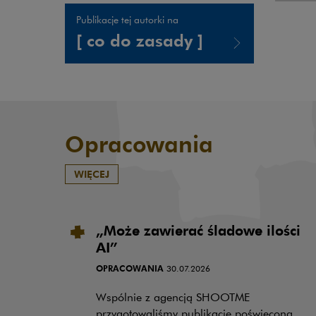
Publikacje tej autorki na
[ co do zasady ]
Uwaga, link zostanie otwarty w nowym oknie
Opracowania
WIĘCEJ
„Może zawierać śladowe ilości
AI”
OPRACOWANIA
30.07.2026
Wspólnie z agencją SHOOTME
przygotowaliśmy publikację poświęconą