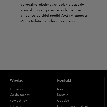
doradztwa obejmował polskie aspekty
transakcji oraz prawne badanie due
diligence polskiej spółki AMS: Alexander
Mann Solutions Poland Sp. z o.o.
Wiedza
Kontakt
Publikacje
Kariera
Uwaga, link zostanie otwarty w nowym oknie
Co do zasady
Kontakt
Uwaga, link zostanie otwarty w nowym oknie
newtech.law
Cookies
Uwaga, link zostanie otwarty w nowym oknie
hrlaw.pl
Nota prawna, Polityka