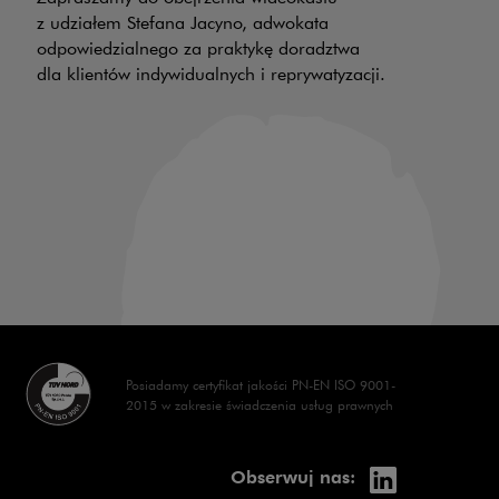
PR
z udziałem Stefana Jacyno, adwokata
odpowiedzialnego za praktykę doradztwa
30
dla klientów indywidualnych i reprywatyzacji.
wy
z 
na
ha
wl
op
Posiadamy certyfikat jakości PN-EN ISO 9001-
2015 w zakresie świadczenia usług prawnych
linkedin
Uwaga, link 
Obserwuj nas: