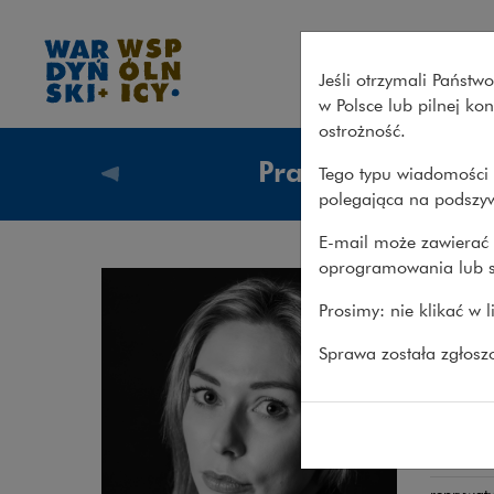
Marta Kacprowska – Wardyńs
Jeśli otrzymali Państ
w Polsce lub pilnej k
ostrożność.
Prawnicy
Tego typu wiadomości 
Prawnicy
polegająca na podszyw
E-mail może zawierać 
oprogramowania lub s
Mar
Prosimy: nie klikać w 
RADCA 
Sprawa została zgłos
Obsza
doradztwo
sprawy r
reprywaty