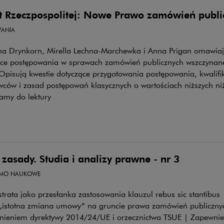
t Rzeczpospolitej: Nowe Prawo zamówień publi
ANIA
a Drynkorn, Mirella Lechna-Marchewka i Anna Prigan omawiaj
ące postępowania w sprawach zamówień publicznych wszczynane
Opisują kwestie dotyczące przygotowania postępowania, kwalifi
ców i zasad postępowań klasycznych o wartościach niższych niż
amy do lektury
zasady. Studia i analizy prawne - nr 3
SMO NAUKOWE
trata jako przesłanka zastosowania klauzul rebus sic stantibus
 „istotna zmiana umowy” na gruncie prawa zamówień publiczny
nieniem dyrektywy 2014/24/UE i orzecznictwa TSUE | Zapewnie