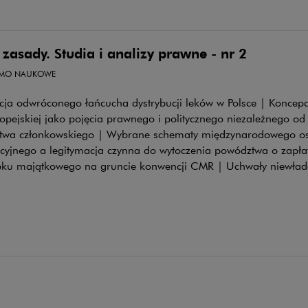
zasady. Studia i analizy prawne - nr 2
SMO NAUKOWE
acja odwróconego łańcucha dystrybucji leków w Polsce | Koncep
opejskiej jako pojęcia prawnego i politycznego niezależnego od
twa członkowskiego | Wybrane schematy międzynarodowego o
cyjnego a legitymacja czynna do wytoczenia powództwa o zapłatę
bku majątkowego na gruncie konwencji CMR | Uchwały niewład
ers Global Practice Guide: Corporate M&A 20