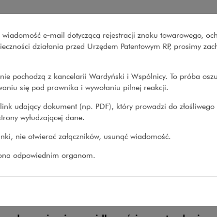
ński i Wspólnicy
wo wiadomość e‑mail dotyczącą rejestracji znaku towarowego, oc
Co robimy
O nas
Nasze spraw
onieczności działania przed Urzędem Patentowym RP, prosimy za
nie pochodzą z kancelarii Wardyński i Wspólnicy. To próba osz
Dzielimy się wiedzą i 
aniu się pod prawnika i wywołaniu pilnej reakcji.
pośrednictwem firmoweg
Codozasady.pl i HRlaw.p
link udający dokument (np. PDF), który prowadzi do złośliwego
żywego komentarza do 
trony wyłudzającej dane.
publikacji i opracowań.
linki, nie otwierać załączników, usunąć wiadomość.
zona odpowiednim organom.