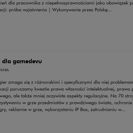
ień dla pracownika z niepełnosprawnościami jako obowiązek p
cji: próba wyjaśnienia | Wykonywanie przez Polskę...
 dla gamedevu
ANIA
gier zmaga się z różnorakimi i specyficznymi dla niej problem
acji poruszamy kwestie prawa własności intelektualnej, prawa 
wego, ale także mniej oczywiste aspekty regulacyjne. Na 70 str
zystywaniu w grze przedmiotów z prawdziwego świata, ochronie
gry, reklamie w grze, wykorzystaniu IP Box, zatrudnianiu w...