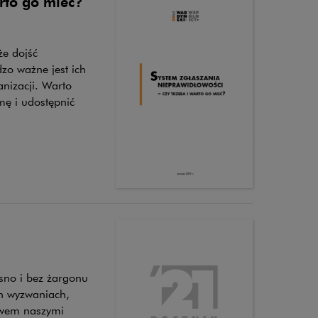
rto go mieć?
że dojść
zo ważne jest ich
nizacji. Warto
mę i udostępnić
asno i bez żargonu
ch wyzwaniach,
stwem naszymi