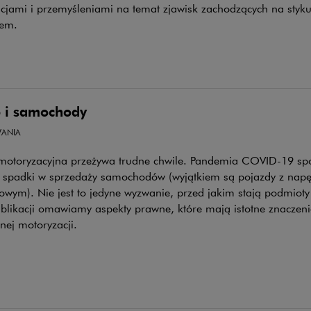
cjami i przemyśleniami na temat zjawisk zachodzących na styk
sem.
 i samochody
ANIA
motoryzacyjna przeżywa trudne chwile. Pandemia COVID-19 s
 spadki w sprzedaży samochodów (wyjątkiem są pojazdy z nap
owym). Nie jest to jedyne wyzwanie, przed jakim stają podmioty 
blikacji omawiamy aspekty prawne, które mają istotne znaczeni
nej motoryzacji.