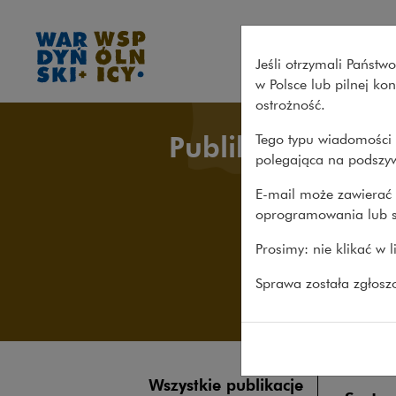
Wszystkie publikacje – Wardy
Jeśli otrzymali Państ
w Polsce lub pilnej k
ostrożność.
Publikacje
Tego typu wiadomości 
polegająca na podszyw
E-mail może zawierać 
oprogramowania lub s
Prosimy: nie klikać w 
Sprawa została zgłos
Wszystkie publikacje