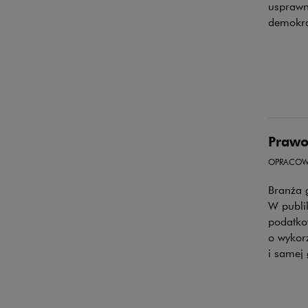
usprawn
demokra
Prawo
OPRACOW
Branża 
W publik
podatko
o wykor
i samej 