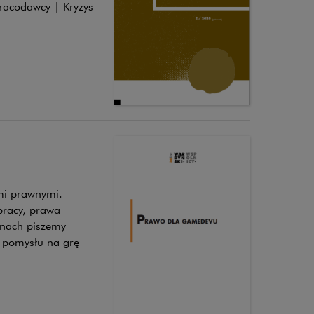
racodawcy | Kryzys
ami prawnymi.
pracy, prawa
onach piszemy
 pomysłu na grę