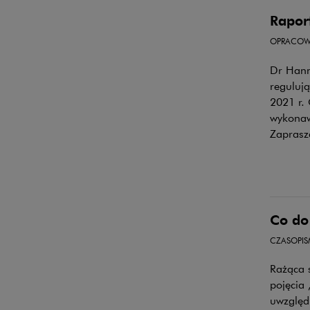
Rapor
OPRACOW
Dr Hann
reguluj
2021 r. 
wykonaw
Zaprasz
Co do 
CZASOPI
Rażąca s
pojęcia
uwzględ