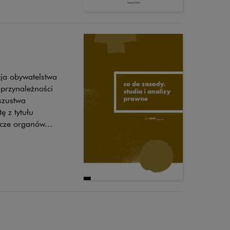
cja obywatelstwa
 przynależności
szustwa
 z tytułu
cze organów...
20