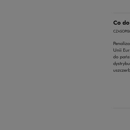
Co do 
CZASOPI
Penaliz
Unii Eur
do pańs
dystrybu
uszczer
Chamb