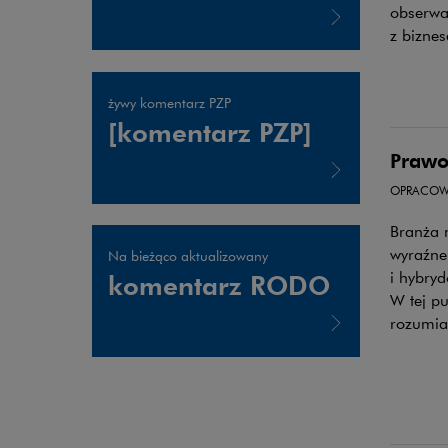
obserwa
z bizne
Uwaga, link zostanie otwarty w nowym oknie
żywy komentarz PZP
[komentarz PZP]
Prawo
OPRACOW
Uwaga, link zostanie otwarty w nowym oknie
Branża 
wyraźne
Na bieżąco aktualizowany
i hybryd
komentarz RODO
W tej pu
rozumia
Uwaga, link zostanie otwarty w nowym oknie