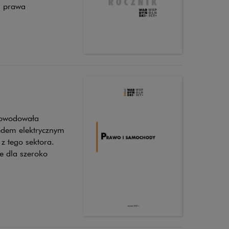
u prawa
powodowała
ędem elektrycznym
z tego sektora.
e dla szeroko