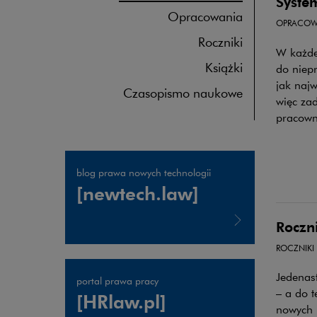
System
Opracowania
OPRACOW
Roczniki
W każdej
Książki
do niepr
jak najw
Czasopismo naukowe
więc zad
pracown
blog prawa nowych technologii
[newtech.law]
Roczn
ROCZNIKI
Uwaga, link zostanie otwarty w nowym oknie
Jedenast
portal prawa pracy
– a do t
[HRlaw.pl]
nowych 