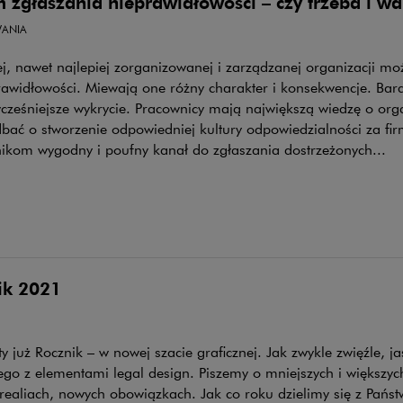
 zgłaszania nieprawidłowości – czy trzeba i wa
ANIA
, nawet najlepiej zorganizowanej i zarządzanej organizacji mo
awidłowości. Miewają one różny charakter i konsekwencje. Bard
cześniejsze wykrycie. Pracownicy mają największą wiedzę o orga
bać o stworzenie odpowiedniej kultury odpowiedzialności za fir
ikom wygodny i poufny kanał do zgłaszania dostrzeżonych...
ik 2021
y już Rocznik – w nowej szacie graficznej. Jak zwykle zwięźle, j
ego z elementami legal design. Piszemy o mniejszych i większy
realiach, nowych obowiązkach. Jak co roku dzielimy się z Pań