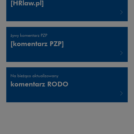
[HRlaw.pl]
Uwaga, link zostanie otwarty w nowym oknie
żywy komentarz PZP
[komentarz PZP]
Uwaga, link zostanie otwarty w nowym oknie
Na bieżąco aktualizowany
komentarz RODO
Uwaga, link zostanie otwarty w nowym oknie