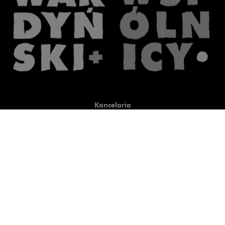
Kancelaria
Co robimy
O nas
Prawnicy
Wiedza
Publikacje
Uwaga, link zostanie otwart
Co do zasady
Uwaga, link zostanie otwarty
newtech.law
Uwaga, link zostanie otwarty w
hrlaw.pl