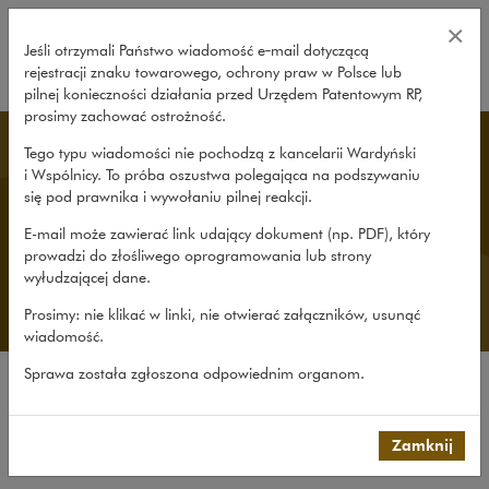
Wszystkie publikacje – Wardyński
×
Jeśli otrzymali Państwo wiadomość e‑mail dotyczącą
rejestracji znaku towarowego, ochrony praw w Polsce lub
rozwiń
pilnej konieczności działania przed Urzędem Patentowym RP,
prosimy zachować ostrożność.
Publikacje
Tego typu wiadomości nie pochodzą z kancelarii Wardyński
i Wspólnicy. To próba oszustwa polegająca na podszywaniu
się pod prawnika i wywołaniu pilnej reakcji.
Dzielimy się wiedzą i doświadczeniem za
E-mail może zawierać link udający dokument (np. PDF), który
pośrednictwem firmowego Rocznika, portali
prowadzi do złośliwego oprogramowania lub strony
Codozasady.pl i HRlaw.pl, bloga newtech.law,
wyłudzającej dane.
żywego komentarza do PZP i do RODO oraz
licznych publikacji i opracowań.
Prosimy: nie klikać w linki, nie otwierać załączników, usunąć
wiadomość.
Sprawa została zgłoszona odpowiednim organom.
Wszystkie publikacje
Opracowania
Zamknij
Roczniki