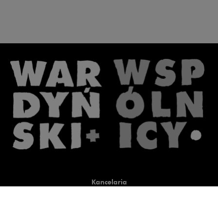
Kancelaria
Co robimy
O nas