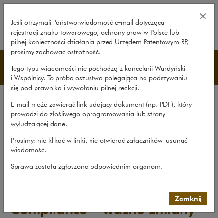
Compliance – ważne zmiany w 202
×
Jeśli otrzymali Państwo wiadomość e‑mail dotyczącą
rejestracji znaku towarowego, ochrony praw w Polsce lub
rozwiń
pilnej konieczności działania przed Urzędem Patentowym RP,
prosimy zachować ostrożność.
Publikacje
Tego typu wiadomości nie pochodzą z kancelarii Wardyński
i Wspólnicy. To próba oszustwa polegająca na podszywaniu
się pod prawnika i wywołaniu pilnej reakcji.
Wszystkie publikacje
E-mail może zawierać link udający dokument (np. PDF), który
Opracowania
prowadzi do złośliwego oprogramowania lub strony
wyłudzającej dane.
Roczniki
Prosimy: nie klikać w linki, nie otwierać załączników, usunąć
Książki
wiadomość.
Czasopismo naukowe
Sprawa została zgłoszona odpowiednim organom.
Publikacje
>
Opracowania
>
Compliance – ważne zmiany w 2020 r....
Zamknij
Compliance – ważne zmiany