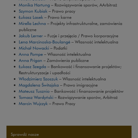
Monika Hartung
– Rozwiązywanie sporów, AArbitraż
Szymon Kubiak
– Prawo pracy
Uwaga, link zostanie otwarty w nowym oknie
Łukasz Lasek
– Prawo karne
Mirella Lechna
– Projekty infrastrukturalne, zamówienia
publiczne
Jakub Lerner
– Fuzje i przejęcia / Prawo korporacyjne
Lena Marcinoska-Boulangé
– Własność intelektualna
Michał Nowacki
– Podatki
Anna Pompe
– Własność intelektualna
Anna Prigan
– Zamówienia publiczne
Łukasz Szegda
– Bankowość i finansowanie projektów;
Restrukturyzacje i upadłości
Włodzimierz Szoszuk
– Własność intelektualna
Magdalena Świtajska
– Prawo imigracyjne
Uwaga, link zostanie otwarty w nowym oknie
Mateusz Tusznio
– Bankowość i finansowanie projektów
Tomasz Wardyński
– Rozwiązywanie sporów, Arbitraż
Marcin Wujczyk
– Prawo Pracy
Sprawdź nasze