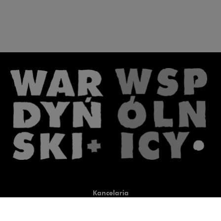
Kancelaria
Co robimy
O nas