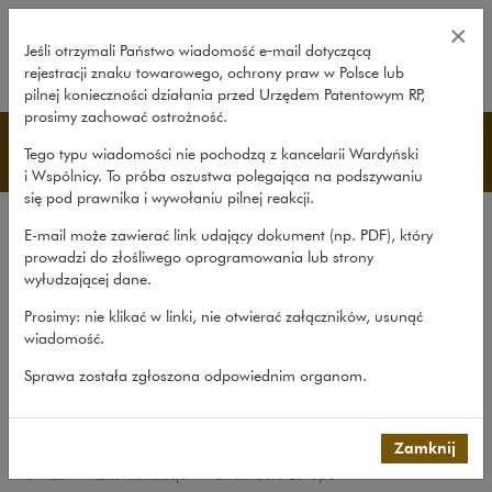
Chambers Europe – Wardyński i 
×
Jeśli otrzymali Państwo wiadomość e‑mail dotyczącą
rejestracji znaku towarowego, ochrony praw w Polsce lub
rozwiń
pilnej konieczności działania przed Urzędem Patentowym RP,
prosimy zachować ostrożność.
Rekomendacje
Tego typu wiadomości nie pochodzą z kancelarii Wardyński
i Wspólnicy. To próba oszustwa polegająca na podszywaniu
się pod prawnika i wywołaniu pilnej reakcji.
Kancelaria
E-mail może zawierać link udający dokument (np. PDF), który
Rekomendacje
prowadzi do złośliwego oprogramowania lub strony
wyłudzającej dane.
Co nowego
Prosimy: nie klikać w linki, nie otwierać załączników, usunąć
Udział w organizacjach
wiadomość.
Zaangażowanie społeczne
Sprawa została zgłoszona odpowiednim organom.
International Desks
Common Law Desk
Zamknij
O nas
>
Rekomendacje
>
Chambers Europe