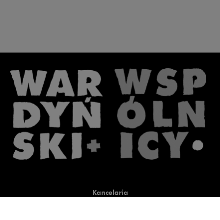
Kancelaria
Co robimy
O nas