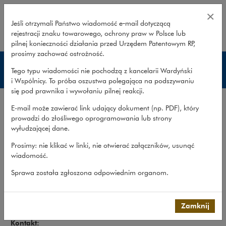
Zespół – globalna mobilność – Wa
×
Jeśli otrzymali Państwo wiadomość e‑mail dotyczącą
rejestracji znaku towarowego, ochrony praw w Polsce lub
rozwiń
pilnej konieczności działania przed Urzędem Patentowym RP,
prosimy zachować ostrożność.
Globalna mobilność
Tego typu wiadomości nie pochodzą z kancelarii Wardyński
i Wspólnicy. To próba oszustwa polegająca na podszywaniu
się pod prawnika i wywołaniu pilnej reakcji.
Zakres usług
E-mail może zawierać link udający dokument (np. PDF), który
Doświadczenie
prowadzi do złośliwego oprogramowania lub strony
wyłudzającej dane.
Publikacje
Prosimy: nie klikać w linki, nie otwierać załączników, usunąć
Zespół
wiadomość.
Co robimy
>
Obszary prawa
>
Prawo pracy,...
>
Globalna
Sprawa została zgłoszona odpowiednim organom.
mobilność
>
Zespół
Zespół
Zamknij
Kontakt: