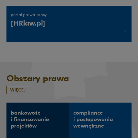
portal prawa pracy
[HRlaw.pl]
Uwaga, link zostanie otwarty w nowym oknie
Obszary prawa
WIĘCEJ
bankowość
compliance
i finansowanie
i postępowania
projektów
wewnętrzne