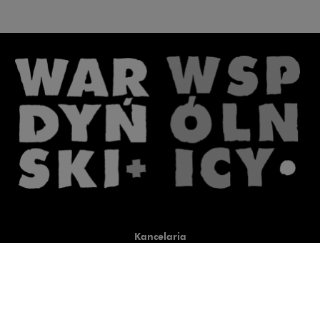
Kancelaria
Co robimy
O nas
Prawnicy