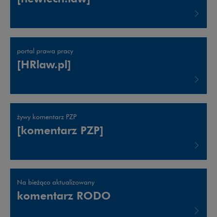
Uwaga, link zostanie otwarty w nowym oknie
portal prawa pracy
[HRlaw.pl]
Uwaga, link zostanie otwarty w nowym oknie
żywy komentarz PZP
[komentarz PZP]
Uwaga, link zostanie otwarty w nowym oknie
Na bieżąco aktualizowany
komentarz RODO