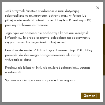
Wszystkie publikacje – Wardyński
×
Jeśli otrzymali Państwo wiadomość e‑mail dotyczącą
rejestracji znaku towarowego, ochrony praw w Polsce lub
rozwiń
pilnej konieczności działania przed Urzędem Patentowym RP,
prosimy zachować ostrożność.
Publikacje
Tego typu wiadomości nie pochodzą z kancelarii Wardyński
i Wspólnicy. To próba oszustwa polegająca na podszywaniu
się pod prawnika i wywołaniu pilnej reakcji.
Dzielimy się wiedzą i doświadczeniem za
E-mail może zawierać link udający dokument (np. PDF), który
pośrednictwem firmowego Rocznika, portali
prowadzi do złośliwego oprogramowania lub strony
Codozasady.pl i HRlaw.pl, bloga newtech.law,
wyłudzającej dane.
żywego komentarza do PZP i do RODO oraz
licznych publikacji i opracowań.
Prosimy: nie klikać w linki, nie otwierać załączników, usunąć
wiadomość.
Sprawa została zgłoszona odpowiednim organom.
Wszystkie publikacje
Opracowania
Zamknij
Roczniki