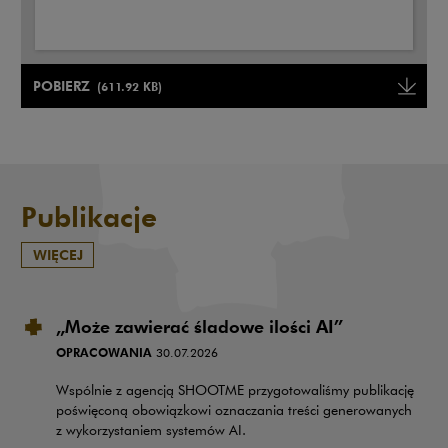
Uwaga, link zostanie otwarty w nowym oknie
POBIERZ
(611.92 KB)
Uwaga, link zostanie otwarty w
Publikacje
WIĘCEJ
„Może zawierać śladowe ilości AI”
OPRACOWANIA
30.07.2026
Wspólnie z agencją SHOOTME przygotowaliśmy publikację
poświęconą obowiązkowi oznaczania treści generowanych
z wykorzystaniem systemów AI.