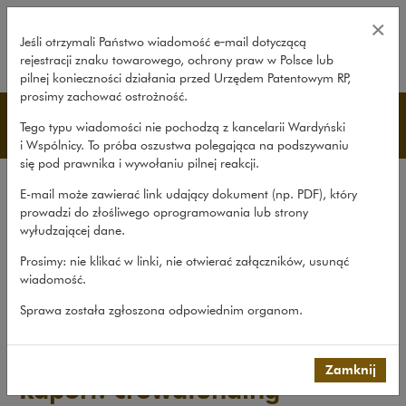
Raport: crowdfunding – Wardyńsk
×
Jeśli otrzymali Państwo wiadomość e‑mail dotyczącą
rejestracji znaku towarowego, ochrony praw w Polsce lub
rozwiń
pilnej konieczności działania przed Urzędem Patentowym RP,
prosimy zachować ostrożność.
Publikacje
Tego typu wiadomości nie pochodzą z kancelarii Wardyński
i Wspólnicy. To próba oszustwa polegająca na podszywaniu
się pod prawnika i wywołaniu pilnej reakcji.
Wszystkie publikacje
E-mail może zawierać link udający dokument (np. PDF), który
Opracowania
prowadzi do złośliwego oprogramowania lub strony
wyłudzającej dane.
Roczniki
Prosimy: nie klikać w linki, nie otwierać załączników, usunąć
Książki
wiadomość.
Czasopismo naukowe
Sprawa została zgłoszona odpowiednim organom.
Publikacje
>
Opracowania
>
Raport: crowdfunding
Zamknij
Raport: crowdfunding