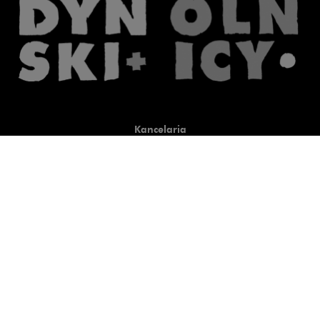
Kancelaria
Co robimy
O nas
Prawnicy
Wiedza
Publikacje
Uwaga, link zostanie otwart
Co do zasady
Uwaga, link zostanie otwarty
newtech.law
Uwaga, link zostanie otwarty w
hrlaw.pl
Uwaga, link zostanie otwar
komentarzpzp.pl