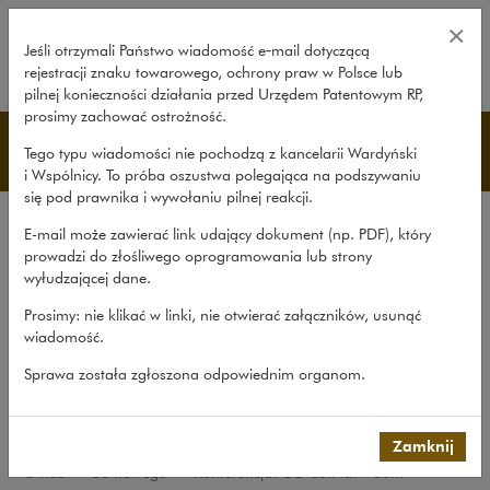
Konferencja: Od ‘soft law’ do w
×
Jeśli otrzymali Państwo wiadomość e‑mail dotyczącą
rejestracji znaku towarowego, ochrony praw w Polsce lub
rozwiń
pilnej konieczności działania przed Urzędem Patentowym RP,
prosimy zachować ostrożność.
Co nowego
Tego typu wiadomości nie pochodzą z kancelarii Wardyński
i Wspólnicy. To próba oszustwa polegająca na podszywaniu
się pod prawnika i wywołaniu pilnej reakcji.
Kancelaria
E-mail może zawierać link udający dokument (np. PDF), który
Rekomendacje
prowadzi do złośliwego oprogramowania lub strony
wyłudzającej dane.
Co nowego
Prosimy: nie klikać w linki, nie otwierać załączników, usunąć
Udział w organizacjach
wiadomość.
Zaangażowanie społeczne
Sprawa została zgłoszona odpowiednim organom.
International Desks
Common Law Desk
Zamknij
O nas
>
Co nowego
>
Konferencja: Od ‘soft law’ do...