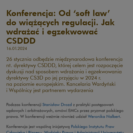
Konferencja: Od ‘soft law’
do wiążących regulacji. Jak
wdrażać i egzekwować
CSDDD
16.01.2024
26 stycznia odbędzie międzynarodowa konferencja
nt. dyrektywy CSDDD, której celem jest rozpoczęcie
dyskusji nad sposobem wdrażania i egzekwowania
dyrektywy CS3D po jej przyjęciu w 2024 r.
na poziomie europejskim. Kancelaria Wardyński
i Wspólnicy jest partnerem wydarzenia
Podczas konferencji
Stanisław Drozd
z praktyki postępowań
sądowych i arbitrażowych, omówi EMCs przez pryzmat polskiego
prawa. W konferencji weźmie również udział
Weronika Nalbert
.
Konferencja jest wspólną inicjatywą
Polskiego Instytutu Praw
Człowieka i Biznesu
,
Wydziału Prawa i Administracji Uniwersytetu