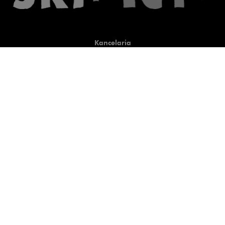
Kancelaria
Co robimy
O nas
Prawnicy
Wiedza
Publikacje
Uwaga, link zostanie otwart
Co do zasady
Uwaga, link zostanie otwarty
newtech.law
Uwaga, link zostanie otwarty w
hrlaw.pl
Uwaga, link zostanie otwar
komentarzpzp.pl
Uwaga, link zostanie otwa
komentarzRODO.pl
Kontakt
Kariera