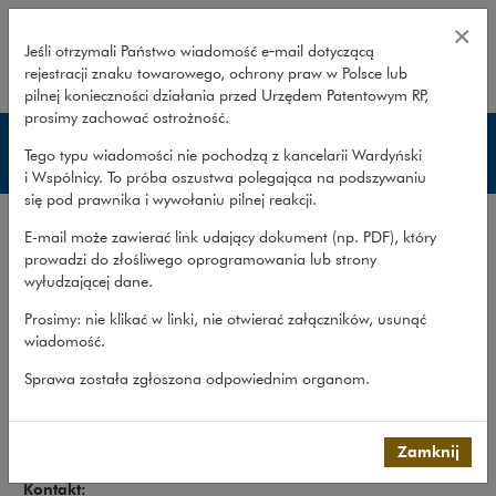
Zespół – bankowość i finansowan
×
Jeśli otrzymali Państwo wiadomość e‑mail dotyczącą
rejestracji znaku towarowego, ochrony praw w Polsce lub
rozwiń
pilnej konieczności działania przed Urzędem Patentowym RP,
prosimy zachować ostrożność.
Bankowość i finansowanie projektów
Tego typu wiadomości nie pochodzą z kancelarii Wardyński
i Wspólnicy. To próba oszustwa polegająca na podszywaniu
się pod prawnika i wywołaniu pilnej reakcji.
Zakres usług
E-mail może zawierać link udający dokument (np. PDF), który
Doświadczenie
prowadzi do złośliwego oprogramowania lub strony
wyłudzającej dane.
Publikacje
Prosimy: nie klikać w linki, nie otwierać załączników, usunąć
Zespół
wiadomość.
Co robimy
>
Obszary prawa
>
Bankowość i...
>
Zespół
Sprawa została zgłoszona odpowiednim organom.
Zespół
Zamknij
Kontakt: