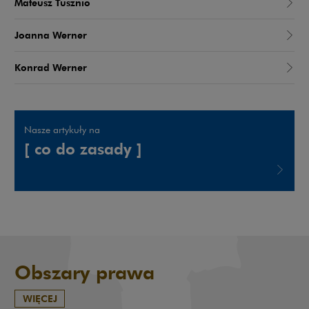
Mateusz Tusznio
Joanna Werner
Konrad Werner
Nasze artykuły na
[ co do zasady ]
Uwaga, link zostanie otwarty w nowym oknie
Obszary prawa
WIĘCEJ