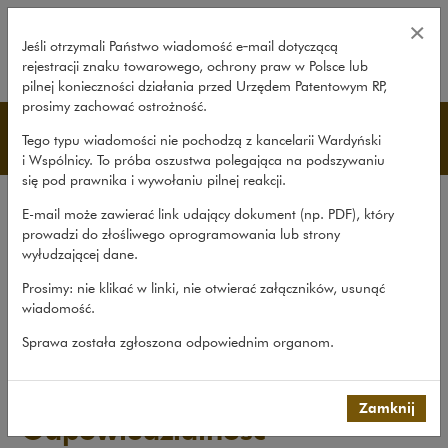
Odpowiedzialność odszkodowawcz
×
Jeśli otrzymali Państwo wiadomość e‑mail dotyczącą
rejestracji znaku towarowego, ochrony praw w Polsce lub
rozwiń
pilnej konieczności działania przed Urzędem Patentowym RP,
prosimy zachować ostrożność.
Publikacje
Tego typu wiadomości nie pochodzą z kancelarii Wardyński
i Wspólnicy. To próba oszustwa polegająca na podszywaniu
się pod prawnika i wywołaniu pilnej reakcji.
Wszystkie publikacje
E-mail może zawierać link udający dokument (np. PDF), który
Opracowania
prowadzi do złośliwego oprogramowania lub strony
wyłudzającej dane.
Roczniki
Prosimy: nie klikać w linki, nie otwierać załączników, usunąć
Książki
wiadomość.
Czasopismo naukowe
Sprawa została zgłoszona odpowiednim organom.
Publikacje
>
Opracowania
>
Odpowiedzialność odszkodowawcza...
Zamknij
Odpowiedzialność