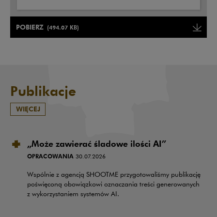
Uwaga, link zostanie otwarty w nowym oknie
POBIERZ
(494.07 KB)
Uwaga, link zostanie otwarty w
Publikacje
WIĘCEJ
„Może zawierać śladowe ilości AI”
OPRACOWANIA
30.07.2026
Wspólnie z agencją SHOOTME przygotowaliśmy publikację
poświęconą obowiązkowi oznaczania treści generowanych
z wykorzystaniem systemów AI.