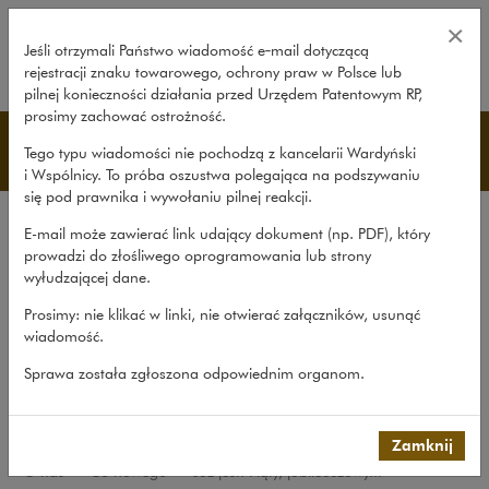
Już jest! Piąty, jubileuszowy Rocz
×
Jeśli otrzymali Państwo wiadomość e‑mail dotyczącą
rejestracji znaku towarowego, ochrony praw w Polsce lub
rozwiń
pilnej konieczności działania przed Urzędem Patentowym RP,
prosimy zachować ostrożność.
Co nowego
Tego typu wiadomości nie pochodzą z kancelarii Wardyński
i Wspólnicy. To próba oszustwa polegająca na podszywaniu
się pod prawnika i wywołaniu pilnej reakcji.
Kancelaria
E-mail może zawierać link udający dokument (np. PDF), który
Rekomendacje
prowadzi do złośliwego oprogramowania lub strony
wyłudzającej dane.
Co nowego
Prosimy: nie klikać w linki, nie otwierać załączników, usunąć
Udział w organizacjach
wiadomość.
Zaangażowanie społeczne
Sprawa została zgłoszona odpowiednim organom.
International Desks
Common Law Desk
Zamknij
O nas
>
Co nowego
>
Już jest! Piąty, jubileuszowy...