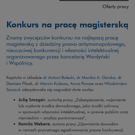
Oferty pracy
Konkurs na pracę magisterską
Znamy zwycięzców konkursu na najlepszą pracę
magisterską z dziedziny prawa antymonopolowego,
nieuczciwej konkurencji i własności intelektualnej
organizowanego przez kancelarię Wardyński
i Wspólnicy.
Kapituła w składzie
dr Antoni Bolecki
,
dr Monika A. Górska
, dr
Damian Flisak,
dr Marcin Kulesza
,
Anna Pompe
oraz
Włodzimierz
Szoszuk
zdecydowała się nagrodzić dwie osoby:
Julię Smogór
, autorkę pracy „Zabezpieczenie, wyjawienie
lub wydanie środka dowodowego, jako środki ochrony
w sprawach własności intelektualnej, w prawie polskim oraz
niemieckim – analiza porównawcza”,
Kamila Webera
, autora pracy „Ujawnianie dowodów
w ramach prywatnego egzekwowania prawa konkurencji