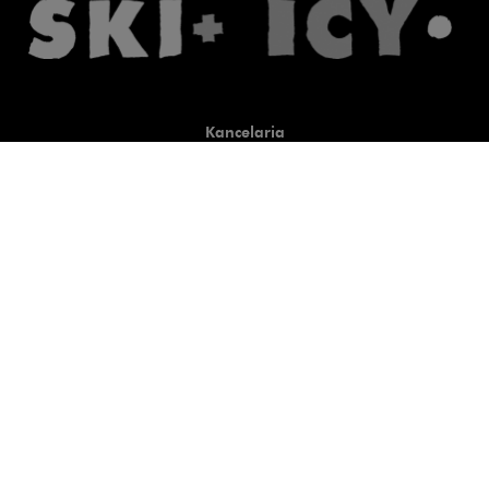
Kancelaria
Co robimy
O nas
Prawnicy
Wiedza
Publikacje
Uwaga, link zostanie otwart
Co do zasady
Uwaga, link zostanie otwarty
newtech.law
Uwaga, link zostanie otwarty w
hrlaw.pl
Uwaga, link zostanie otwar
komentarzpzp.pl
Uwaga, link zostanie otwa
komentarzRODO.pl
Kontakt