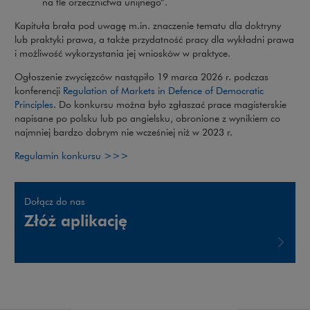
na tle orzecznictwa unijnego”.
Kapituła brała pod uwagę m.in. znaczenie tematu dla doktryny
lub praktyki prawa, a także przydatność pracy dla wykładni prawa
i możliwość wykorzystania jej wniosków w praktyce.
Ogłoszenie zwycięzców nastąpiło 19 marca 2026 r. podczas
konferencji
Regulation of Markets in Defence of Democratic
Uwaga, link zostanie otwarty w nowym oknie
Principles
. Do konkursu można było zgłaszać prace magisterskie
napisane po polsku lub po angielsku, obronione z wynikiem co
najmniej bardzo dobrym nie wcześniej niż w 2023 r.
Uwaga, link zostanie otwarty w nowym okn
Regulamin konkursu >>>
Dołącz do nas
Złóż aplikację