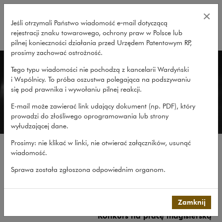
Konkurs na pracę magisterską – 
×
Jeśli otrzymali Państwo wiadomość e‑mail dotyczącą
rejestracji znaku towarowego, ochrony praw w Polsce lub
rozwiń
pilnej konieczności działania przed Urzędem Patentowym RP,
prosimy zachować ostrożność.
Kariera
Tego typu wiadomości nie pochodzą z kancelarii Wardyński
i Wspólnicy. To próba oszustwa polegająca na podszywaniu
się pod prawnika i wywołaniu pilnej reakcji.
E-mail może zawierać link udający dokument (np. PDF), który
prowadzi do złośliwego oprogramowania lub strony
wyłudzającej dane.
Prosimy: nie klikać w linki, nie otwierać załączników, usunąć
wiadomość.
O pracy w kancelarii
Sprawa została zgłoszona odpowiednim organom.
Kultura pracy
Galeria
Najczęstsze pytania
Zamknij
Konkurs na pracę magisterską