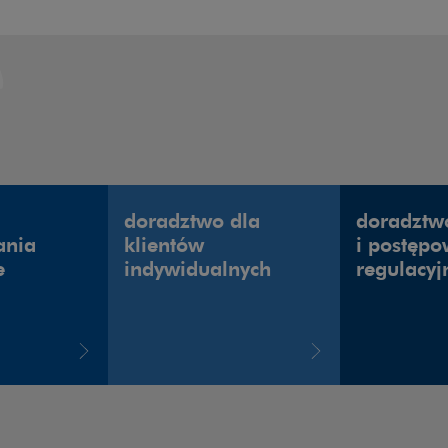
doradztwo dla
doradztw
ania
klientów
i postęp
e
indywidualnych
regulacyj