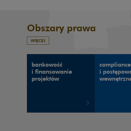
Obszary prawa
WIĘCEJ
bankowość
compliance
i finansowanie
i postępow
projektów
wewnętrzn