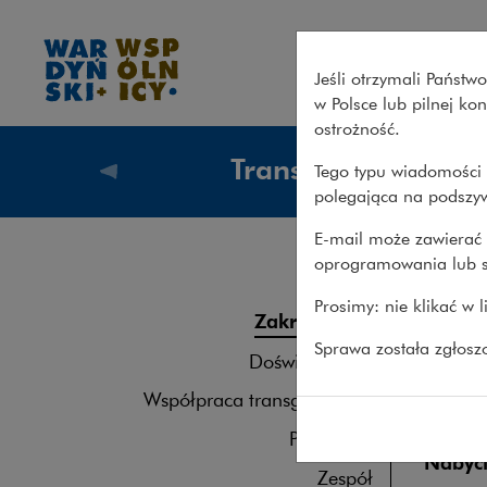
Zakres usług – transakcje – 
Jeśli otrzymali Państ
w Polsce lub pilnej k
ostrożność.
Transakcje
Tego typu wiadomości 
Co robi
polegająca na podszyw
E-mail może zawierać 
oprogramowania lub s
Zak
Opis
Prosimy: nie klikać w 
Zakres usług
Sprawa została zgłos
Restru
Doświadczenie
Współpraca transgraniczna
Finan
Publikacje
Nabyci
Zespół