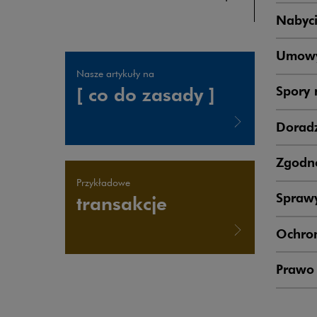
Nabyci
Umowy
Nasze artykuły na
Spory 
[ co do zasady ]
Dorad
Uwaga, link zostanie otwarty w nowym oknie
Zgodno
Przykładowe
Sprawy
transakcje
Ochro
Prawo 