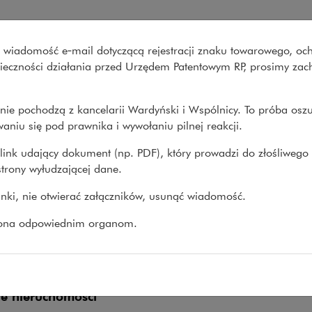
Wardyński i Wspólnicy
wo wiadomość e‑mail dotyczącą rejestracji znaku towarowego, oc
Co robimy
O nas
Nasze spraw
onieczności działania przed Urzędem Patentowym RP, prosimy za
nie pochodzą z kancelarii Wardyński i Wspólnicy. To próba osz
my
>
Obszary prawa
>
Transakcje
>
Zakres usług
aniu się pod prawnika i wywołaniu pilnej reakcji.
link udający dokument (np. PDF), który prowadzi do złośliwego
trony wyłudzającej dane.
res usług
linki, nie otwierać załączników, usunąć wiadomość.
zona odpowiednim organom.
kturyzacje
sowanie
e nieruchomości